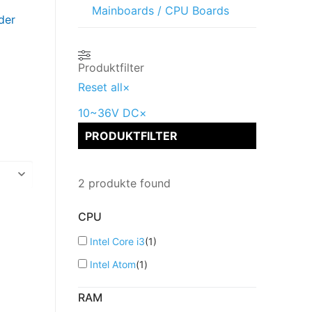
Mainboards / CPU Boards
der
Produktfilter
Reset all
×
10~36V DC
×
PRODUKTFILTER
2
produkte found
CPU
Intel Core i3
(
1
)
Intel Atom
(
1
)
RAM