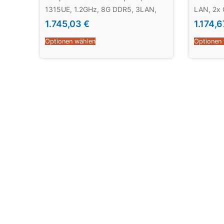
1315UE, 1.2GHz, 8G DDR5, 3LAN,
LAN, 2x 
4COM, 8DIO
1.745,03
€
1.174,
Optionen wählen
Optionen