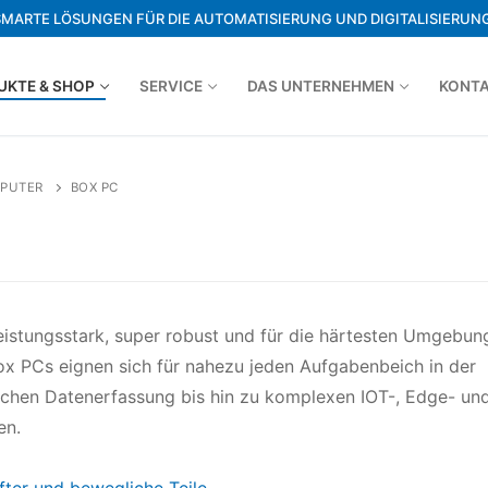
SMARTE LÖSUNGEN FÜR DIE AUTOMATISIERUNG UND DIGITALISIERUNG
UKTE & SHOP
SERVICE
DAS UNTERNEHMEN
KONT
MPUTER
BOX PC
istungsstark, super robust und für die härtesten Umgebun
x PCs eignen sich für nahezu jeden Aufgabenbeich in der
nfachen Datenerfassung bis hin zu komplexen IOT-, Edge- un
en.