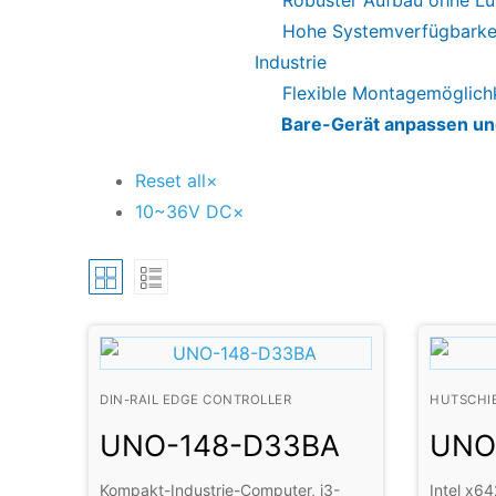
Robuster Aufbau ohne Lüf
Hohe Systemverfügbarkeit
Industrie
Flexible Montagemöglichk
Bare-Gerät anpassen und 
Reset all
×
10~36V DC
×
DIN-RAIL EDGE CONTROLLER
HUTSCHI
UNO-148-D33BA
UNO
Kompakt-Industrie-Computer, i3-
Intel x6