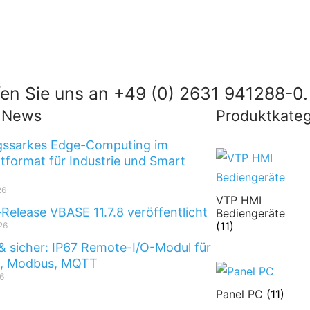
en Sie uns an +49 (0) 2631 941288-0.
t News
Produktkateg
gssarkes Edge-Computing im
format für Industrie und Smart
26
VTP HMI
-Release VBASE 11.7.8 veröffentlicht
Bediengeräte
(11)
26
& sicher: IP67 Remote-I/O-Modul für
t, Modbus, MQTT
6
Panel PC
(11)