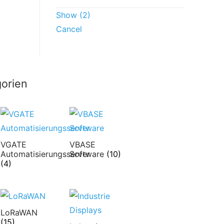
Show
(
2
)
Cancel
orien
VGATE
VBASE
Automatisierungsserver
Software
(10)
(4)
LoRaWAN
(15)