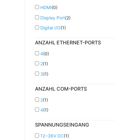
HDMI
(
0
)
Display Port
(
2
)
Digital I/O
(
1
)
ANZAHL ETHERNET-PORTS
4
(
0
)
2
(
1
)
3
(
1
)
ANZAHL COM-PORTS
2
(
1
)
4
(
1
)
SPANNUNGSEINGANG
12~36V DC
(
1
)