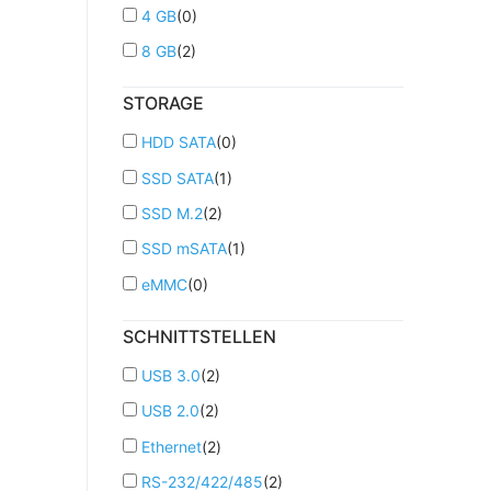
4 GB
(
0
)
8 GB
(
2
)
STORAGE
HDD SATA
(
0
)
SSD SATA
(
1
)
SSD M.2
(
2
)
SSD mSATA
(
1
)
eMMC
(
0
)
SCHNITTSTELLEN
USB 3.0
(
2
)
USB 2.0
(
2
)
Ethernet
(
2
)
RS-232/422/485
(
2
)