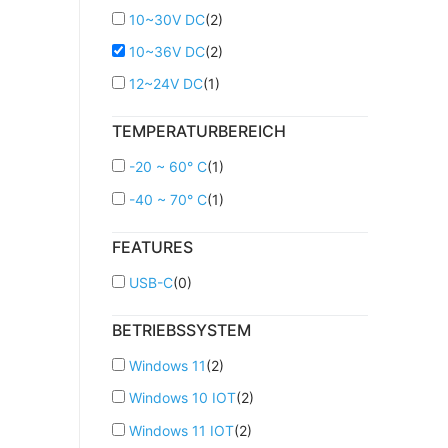
10~30V DC
(
2
)
10~36V DC
(
2
)
12~24V DC
(
1
)
TEMPERATURBEREICH
-20 ~ 60° C
(
1
)
-40 ~ 70° C
(
1
)
FEATURES
USB-C
(
0
)
BETRIEBSSYSTEM
Windows 11
(
2
)
Windows 10 IOT
(
2
)
Windows 11 IOT
(
2
)