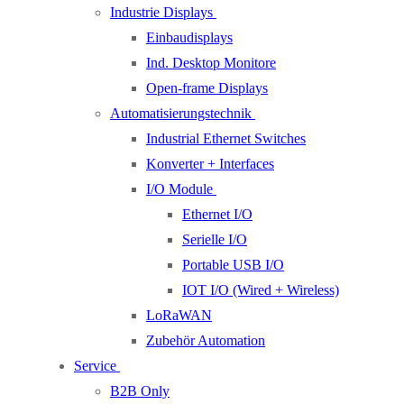
Industrie Displays
Einbaudisplays
Ind. Desktop Monitore
Open-frame Displays
Automatisierungstechnik
Industrial Ethernet Switches
Konverter + Interfaces
I/O Module
Ethernet I/O
Serielle I/O
Portable USB I/O
IOT I/O (Wired + Wireless)
LoRaWAN
Zubehör Automation
Service
B2B Only