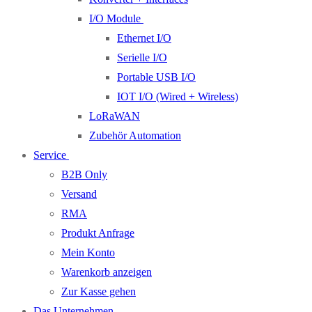
I/O Module
Ethernet I/O
Serielle I/O
Portable USB I/O
IOT I/O (Wired + Wireless)
LoRaWAN
Zubehör Automation
Service
B2B Only
Versand
RMA
Produkt Anfrage
Mein Konto
Warenkorb anzeigen
Zur Kasse gehen
Das Unternehmen