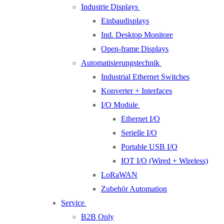
Industrie Displays
Einbaudisplays
Ind. Desktop Monitore
Open-frame Displays
Automatisierungstechnik
Industrial Ethernet Switches
Konverter + Interfaces
I/O Module
Ethernet I/O
Serielle I/O
Portable USB I/O
IOT I/O (Wired + Wireless)
LoRaWAN
Zubehör Automation
Service
B2B Only