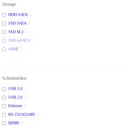
Storage
HDD SATA
1
SSD SATA
1
SSD M.2
3
SSD mSATA
0
eMMC
0
Schnittstellen
USB 3.0
3
USB 2.0
1
Ethernet
3
RS-232/422/485
3
HDMI
2