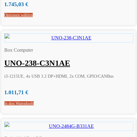
1.745,03
€
Optionen wählen
Box Computer
UNO-238-C3N1AE
i3-1215UE, 4x USB 3.2 DP+HDMI, 2x COM, GPIO/CANBus
1.011,71
€
In den Warenkorb