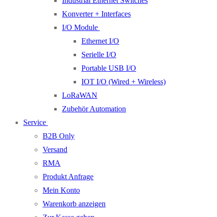
Industrial Ethernet Switches
Konverter + Interfaces
I/O Module
Ethernet I/O
Serielle I/O
Portable USB I/O
IOT I/O (Wired + Wireless)
LoRaWAN
Zubehör Automation
Service
B2B Only
Versand
RMA
Produkt Anfrage
Mein Konto
Warenkorb anzeigen