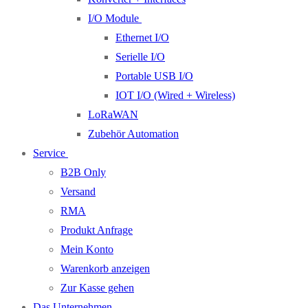
I/O Module
Ethernet I/O
Serielle I/O
Portable USB I/O
IOT I/O (Wired + Wireless)
LoRaWAN
Zubehör Automation
Service
B2B Only
Versand
RMA
Produkt Anfrage
Mein Konto
Warenkorb anzeigen
Zur Kasse gehen
Das Unternehmen