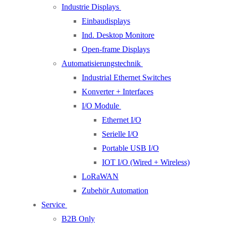
Industrie Displays
Einbaudisplays
Ind. Desktop Monitore
Open-frame Displays
Automatisierungstechnik
Industrial Ethernet Switches
Konverter + Interfaces
I/O Module
Ethernet I/O
Serielle I/O
Portable USB I/O
IOT I/O (Wired + Wireless)
LoRaWAN
Zubehör Automation
Service
B2B Only