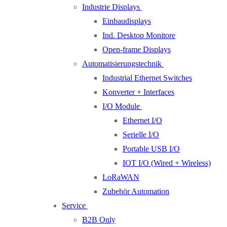
Industrie Displays
Einbaudisplays
Ind. Desktop Monitore
Open-frame Displays
Automatisierungstechnik
Industrial Ethernet Switches
Konverter + Interfaces
I/O Module
Ethernet I/O
Serielle I/O
Portable USB I/O
IOT I/O (Wired + Wireless)
LoRaWAN
Zubehör Automation
Service
B2B Only