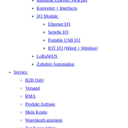
Industrial Ethernet Switches
Konverter + Interfaces
I/O Module
Ethernet I/O
Serielle I/O
Portable USB I/O
IOT I/O (Wired + Wireless)
LoRaWAN
Zubehör Automation
Service
B2B Only
Versand
RMA
Produkt Anfrage
Mein Konto
Warenkorb anzeigen