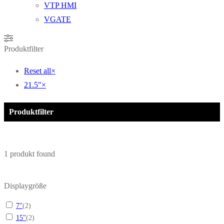
VTP HMI
VGATE
Produktfilter
Reset all
×
21.5"
×
Produktfilter
1
produkt found
Displaygröße
7"
(
2
)
15"
(
2
)