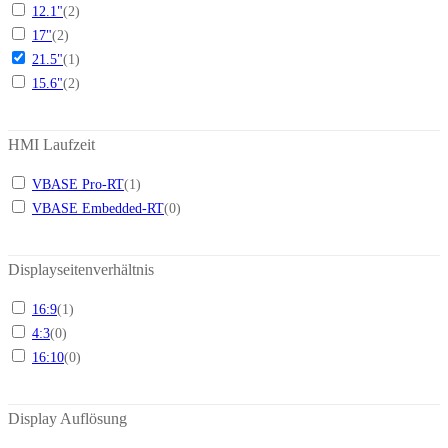
12.1"
(
2
)
17"
(
2
)
21.5"
(
1
)
15.6"
(
2
)
HMI Laufzeit
VBASE Pro-RT
(
1
)
VBASE Embedded-RT
(
0
)
Displayseitenverhältnis
16:9
(
1
)
4:3
(
0
)
16:10
(
0
)
Display Auflösung