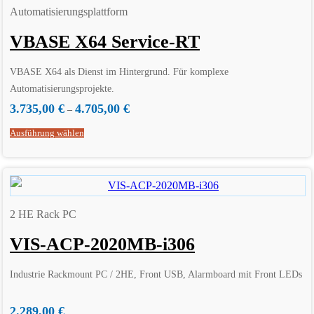
Automatisierungsplattform
VBASE X64 Service-RT
VBASE X64 als Dienst im Hintergrund. Für komplexe
Automatisierungsprojekte.
Einzellizenz für ein Laufzeitsystem inkl. Editor
3.735,00
€
4.705,00
€
–
Ausführung wählen
2 HE Rack PC
VIS-ACP-2020MB-i306
Industrie Rackmount PC / 2HE, Front USB, Alarmboard mit Front LEDs
2.289,00
€