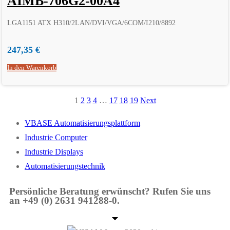
AIMB-706G2-00A4
LGA1151 ATX H310/2LAN/DVI/VGA/6COM/I210/8892
247,35
€
In den Warenkorb
1
2
3
4
…
17
18
19
Next
VBASE Automatisierungsplattform
Industrie Computer
Industrie Displays
Automatisierungstechnik
Persönliche Beratung erwünscht? Rufen Sie uns
an +49 (0) 2631 941288-0.