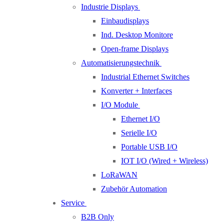
Industrie Displays
Einbaudisplays
Ind. Desktop Monitore
Open-frame Displays
Automatisierungstechnik
Industrial Ethernet Switches
Konverter + Interfaces
I/O Module
Ethernet I/O
Serielle I/O
Portable USB I/O
IOT I/O (Wired + Wireless)
LoRaWAN
Zubehör Automation
Service
B2B Only