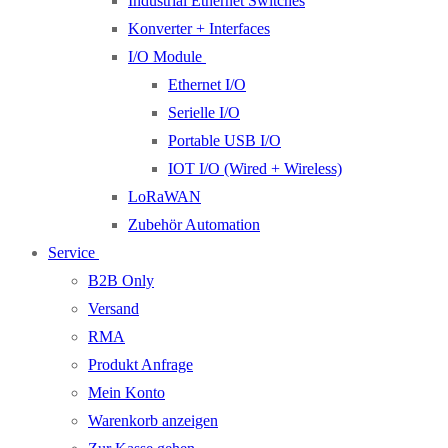
Industrial Ethernet Switches
Konverter + Interfaces
I/O Module
Ethernet I/O
Serielle I/O
Portable USB I/O
IOT I/O (Wired + Wireless)
LoRaWAN
Zubehör Automation
Service
B2B Only
Versand
RMA
Produkt Anfrage
Mein Konto
Warenkorb anzeigen