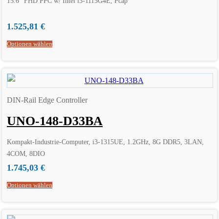
15.6″ FHD PPC w/ Intel i3-1115G4E, Pcap
1.525,81
€
Optionen wählen
DIN-Rail Edge Controller
UNO-148-D33BA
Kompakt-Industrie-Computer, i3-1315UE, 1.2GHz, 8G DDR5, 3LAN,
4COM, 8DIO
1.745,03
€
Optionen wählen