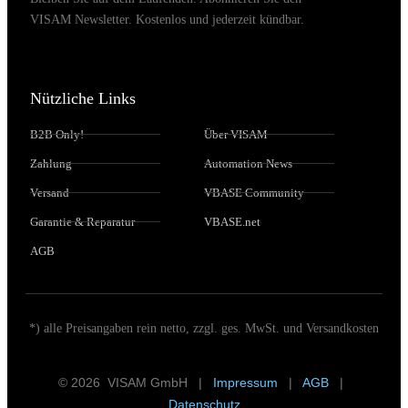
VISAM Newsletter. Kostenlos und jederzeit kündbar.
Nützliche Links
B2B Only!
Über VISAM
Zahlung
Automation News
Versand
VBASE Community
Garantie & Reparatur
VBASE.net
AGB
*) alle Preisangaben rein netto, zzgl. ges. MwSt. und Versandkosten
© 2026 VISAM GmbH |
Impressum
|
AGB
|
Datenschutz