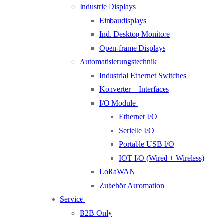
Industrie Displays
Einbaudisplays
Ind. Desktop Monitore
Open-frame Displays
Automatisierungstechnik
Industrial Ethernet Switches
Konverter + Interfaces
I/O Module
Ethernet I/O
Serielle I/O
Portable USB I/O
IOT I/O (Wired + Wireless)
LoRaWAN
Zubehör Automation
Service
B2B Only