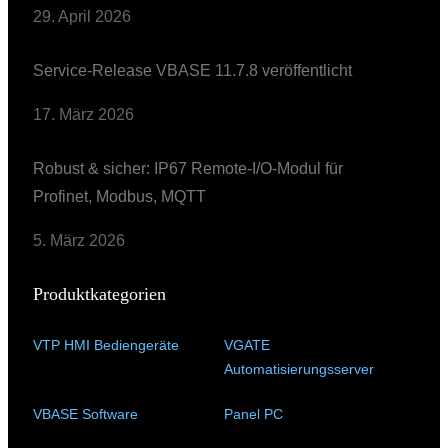
29. April 2026
Service-Release VBASE 11.7.8 veröffentlicht
17. März 2026
Robust & sicher: IP67 Remote-I/O-Modul für
Profinet, Modbus, MQTT
5. März 2026
Produktkategorien
VTP HMI Bediengeräte
(11)
VGATE
Automatisierungsserver
(4)
VBASE Software
(10)
Panel PC
(11)