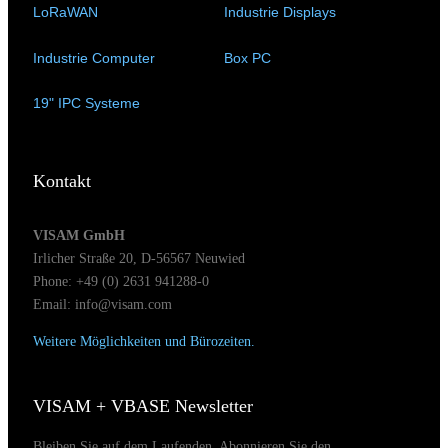
LoRaWAN
(15)
Industrie Displays
(57)
Industrie Computer
(34)
Box PC
(6)
19" IPC Systeme
(6)
Kontakt
VISAM GmbH
Irlicher Straße 20, D-56567 Neuwied
Phone: +49 (0) 2631 941288-0
Email: info@visam.com
Weitere Möglichkeiten und Bürozeiten.
VISAM + VBASE Newsletter
Bleiben Sie auf dem Laufenden. Abonnieren Sie den