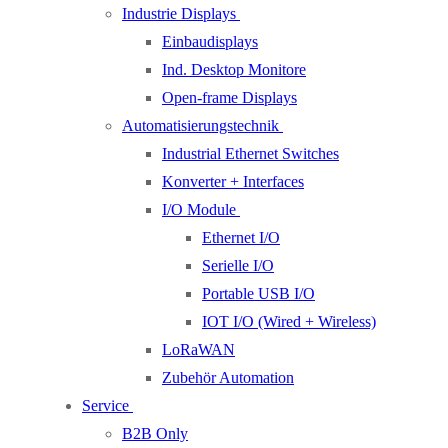
Industrie Displays
Einbaudisplays
Ind. Desktop Monitore
Open-frame Displays
Automatisierungstechnik
Industrial Ethernet Switches
Konverter + Interfaces
I/O Module
Ethernet I/O
Serielle I/O
Portable USB I/O
IOT I/O (Wired + Wireless)
LoRaWAN
Zubehör Automation
Service
B2B Only