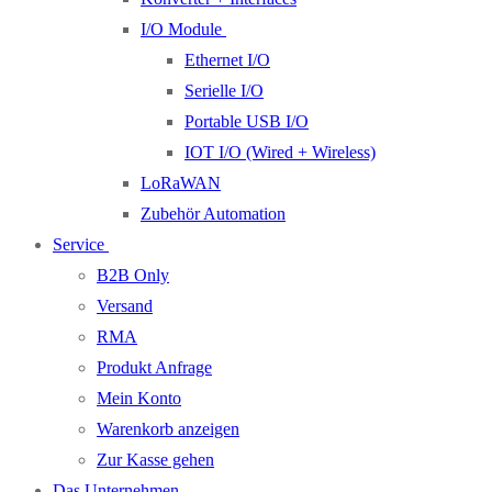
I/O Module
Ethernet I/O
Serielle I/O
Portable USB I/O
IOT I/O (Wired + Wireless)
LoRaWAN
Zubehör Automation
Service
B2B Only
Versand
RMA
Produkt Anfrage
Mein Konto
Warenkorb anzeigen
Zur Kasse gehen
Das Unternehmen