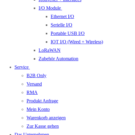
I/O Module
Ethernet I/O
Serielle I/O
Portable USB I/O
IOT I/O (Wired + Wireless)
LoRaWAN
Zubehör Automation
Service
B2B Only
Versand
RMA
Produkt Anfrage
Mein Konto
Warenkorb anzeigen
Zur Kasse gehen
Das Unternehmen