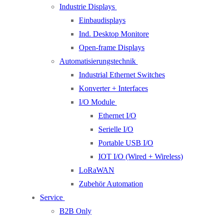
Industrie Displays
Einbaudisplays
Ind. Desktop Monitore
Open-frame Displays
Automatisierungstechnik
Industrial Ethernet Switches
Konverter + Interfaces
I/O Module
Ethernet I/O
Serielle I/O
Portable USB I/O
IOT I/O (Wired + Wireless)
LoRaWAN
Zubehör Automation
Service
B2B Only