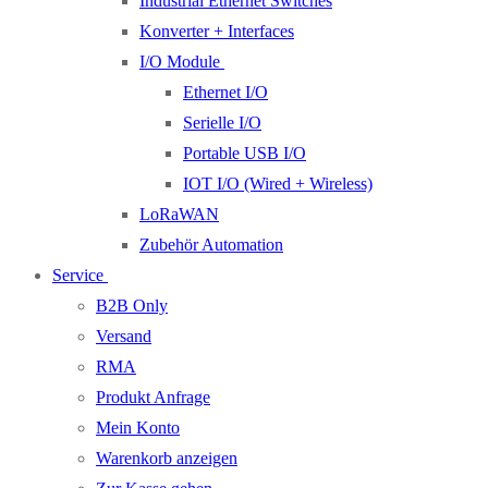
Industrial Ethernet Switches
Konverter + Interfaces
I/O Module
Ethernet I/O
Serielle I/O
Portable USB I/O
IOT I/O (Wired + Wireless)
LoRaWAN
Zubehör Automation
Service
B2B Only
Versand
RMA
Produkt Anfrage
Mein Konto
Warenkorb anzeigen