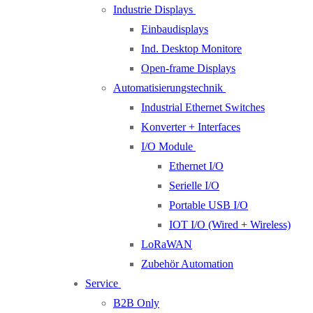
Industrie Displays
Einbaudisplays
Ind. Desktop Monitore
Open-frame Displays
Automatisierungstechnik
Industrial Ethernet Switches
Konverter + Interfaces
I/O Module
Ethernet I/O
Serielle I/O
Portable USB I/O
IOT I/O (Wired + Wireless)
LoRaWAN
Zubehör Automation
Service
B2B Only