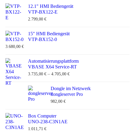
12.1" HMI Bediengerät
VTP-BX122-E
2.799,00
€
15" HMI Bediengerät
VTP-BX152-0
3.680,00
€
Automatisierungsplattform
VBASE X64 Service-RT
–
3.735,00
€
4.705,00
€
Dongle im Netzwerk
dongleserver Pro
982,00
€
Box Computer
UNO-238-C3N1AE
1.011,71
€