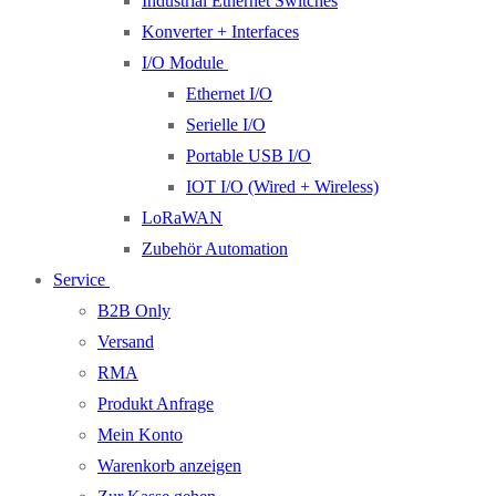
Industrial Ethernet Switches
Konverter + Interfaces
I/O Module
Ethernet I/O
Serielle I/O
Portable USB I/O
IOT I/O (Wired + Wireless)
LoRaWAN
Zubehör Automation
Service
B2B Only
Versand
RMA
Produkt Anfrage
Mein Konto
Warenkorb anzeigen