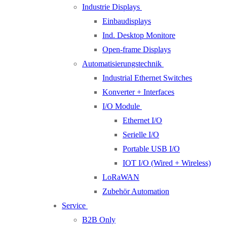
Industrie Displays
Einbaudisplays
Ind. Desktop Monitore
Open-frame Displays
Automatisierungstechnik
Industrial Ethernet Switches
Konverter + Interfaces
I/O Module
Ethernet I/O
Serielle I/O
Portable USB I/O
IOT I/O (Wired + Wireless)
LoRaWAN
Zubehör Automation
Service
B2B Only