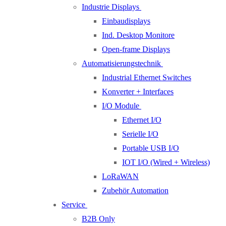
Industrie Displays
Einbaudisplays
Ind. Desktop Monitore
Open-frame Displays
Automatisierungstechnik
Industrial Ethernet Switches
Konverter + Interfaces
I/O Module
Ethernet I/O
Serielle I/O
Portable USB I/O
IOT I/O (Wired + Wireless)
LoRaWAN
Zubehör Automation
Service
B2B Only