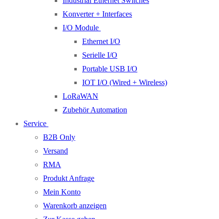
Industrial Ethernet Switches
Konverter + Interfaces
I/O Module
Ethernet I/O
Serielle I/O
Portable USB I/O
IOT I/O (Wired + Wireless)
LoRaWAN
Zubehör Automation
Service
B2B Only
Versand
RMA
Produkt Anfrage
Mein Konto
Warenkorb anzeigen