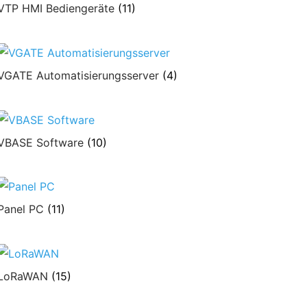
VTP HMI Bediengeräte
(11)
VGATE Automatisierungsserver
(4)
VBASE Software
(10)
Panel PC
(11)
LoRaWAN
(15)