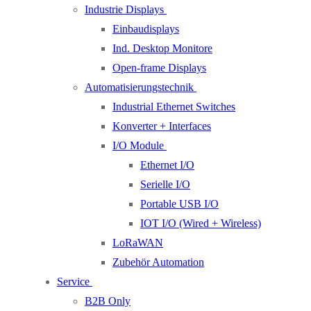
Industrie Displays
Einbaudisplays
Ind. Desktop Monitore
Open-frame Displays
Automatisierungstechnik
Industrial Ethernet Switches
Konverter + Interfaces
I/O Module
Ethernet I/O
Serielle I/O
Portable USB I/O
IOT I/O (Wired + Wireless)
LoRaWAN
Zubehör Automation
Service
B2B Only