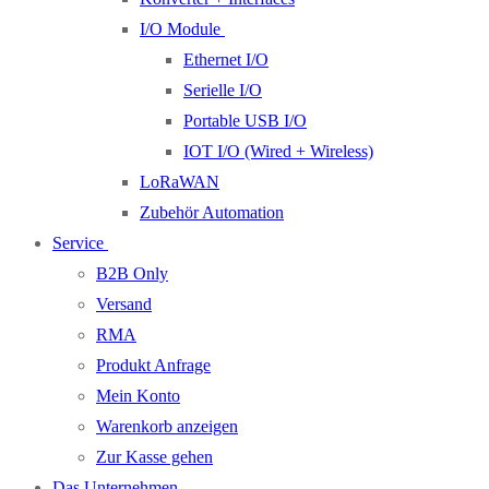
I/O Module
Ethernet I/O
Serielle I/O
Portable USB I/O
IOT I/O (Wired + Wireless)
LoRaWAN
Zubehör Automation
Service
B2B Only
Versand
RMA
Produkt Anfrage
Mein Konto
Warenkorb anzeigen
Zur Kasse gehen
Das Unternehmen