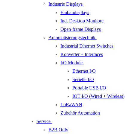
Industrie Displays
Einbaudisplays
Ind. Desktop Monitore
Open-frame Displays
Automatisierungstechnik
Industrial Ethernet Switches
Konverter + Interfaces
I/O Module
Ethernet I/O
Serielle I/O
Portable USB I/O
IOT I/O (Wired + Wireless)
LoRaWAN
Zubehör Automation
Service
B2B Only