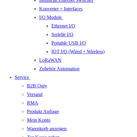
Industrial Ethernet Switches
Konverter + Interfaces
I/O Module
Ethernet I/O
Serielle I/O
Portable USB I/O
IOT I/O (Wired + Wireless)
LoRaWAN
Zubehör Automation
Service
B2B Only
Versand
RMA
Produkt Anfrage
Mein Konto
Warenkorb anzeigen