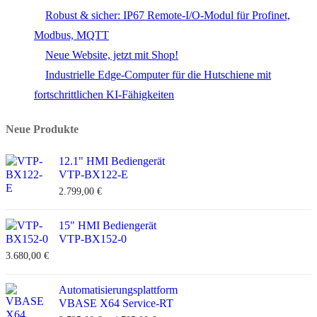
Robust & sicher: IP67 Remote-I/O-Modul für Profinet,
Modbus, MQTT
Neue Website, jetzt mit Shop!
Industrielle Edge-Computer für die Hutschiene mit
fortschrittlichen KI-Fähigkeiten
Neue Produkte
12.1" HMI Bediengerät
VTP-BX122-E
2.799,00
€
15" HMI Bediengerät
VTP-BX152-0
3.680,00
€
Automatisierungsplattform
VBASE X64 Service-RT