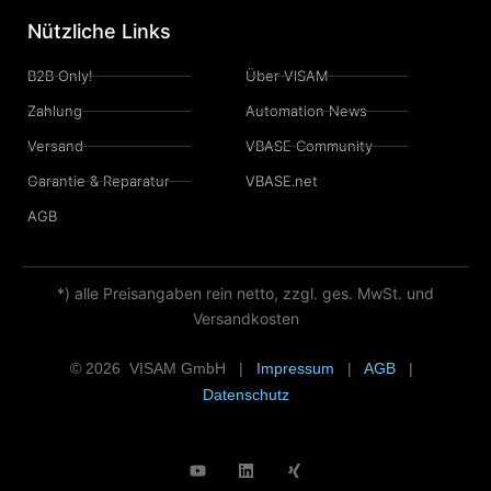
Nützliche Links
B2B Only!
Über VISAM
Zahlung
Automation News
Versand
VBASE Community
Garantie & Reparatur
VBASE.net
AGB
*) alle Preisangaben rein netto, zzgl. ges. MwSt. und
Versandkosten
© 2026 VISAM GmbH |
Impressum
|
AGB
|
Datenschutz