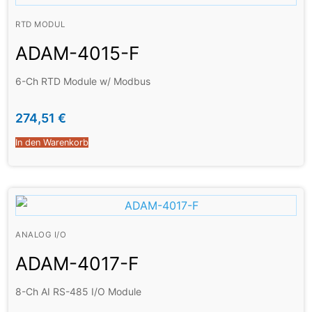
RTD MODUL
ADAM-4015-F
6-Ch RTD Module w/ Modbus
274,51
€
In den Warenkorb
ANALOG I/O
ADAM-4017-F
8-Ch AI RS-485 I/O Module