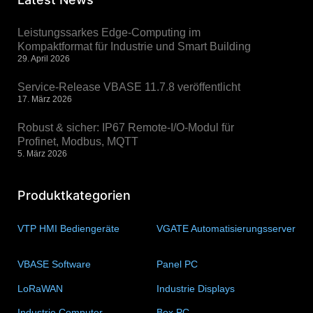
Leistungssarkes Edge-Computing im
Kompaktformat für Industrie und Smart Building
29. April 2026
Service-Release VBASE 11.7.8 veröffentlicht
17. März 2026
Robust & sicher: IP67 Remote-I/O-Modul für
Profinet, Modbus, MQTT
5. März 2026
Produktkategorien
VTP HMI Bediengeräte
(11)
VGATE Automatisierungsserver
(4)
VBASE Software
(10)
Panel PC
(11)
LoRaWAN
(15)
Industrie Displays
(57)
Industrie Computer
(34)
Box PC
(6)