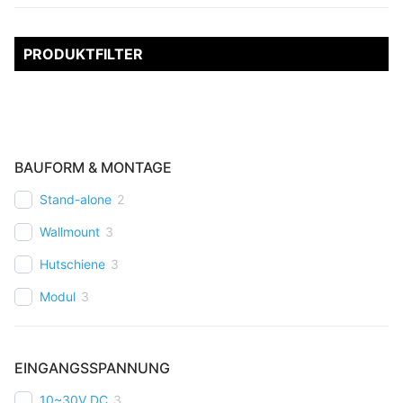
PRODUKTFILTER
BAUFORM & MONTAGE
Stand-alone
2
Wallmount
3
Hutschiene
3
Modul
3
EINGANGSSPANNUNG
10~30V DC
3