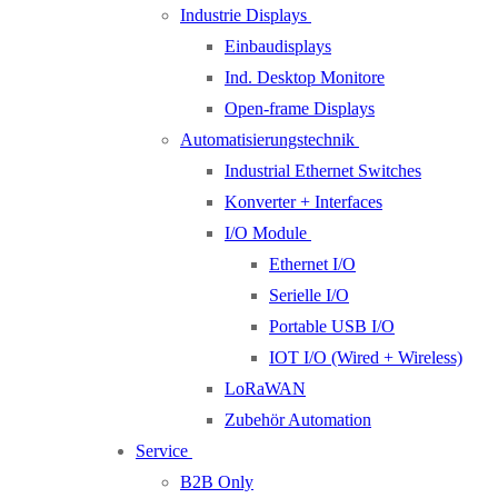
Industrie Displays
Einbaudisplays
Ind. Desktop Monitore
Open-frame Displays
Automatisierungstechnik
Industrial Ethernet Switches
Konverter + Interfaces
I/O Module
Ethernet I/O
Serielle I/O
Portable USB I/O
IOT I/O (Wired + Wireless)
LoRaWAN
Zubehör Automation
Service
B2B Only