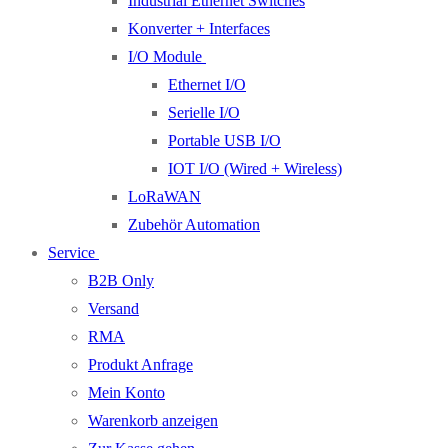
Industrial Ethernet Switches
Konverter + Interfaces
I/O Module
Ethernet I/O
Serielle I/O
Portable USB I/O
IOT I/O (Wired + Wireless)
LoRaWAN
Zubehör Automation
Service
B2B Only
Versand
RMA
Produkt Anfrage
Mein Konto
Warenkorb anzeigen