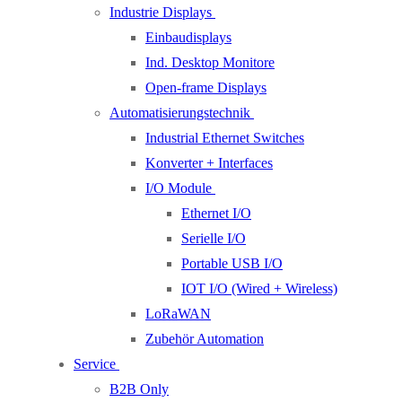
Industrie Displays
Einbaudisplays
Ind. Desktop Monitore
Open-frame Displays
Automatisierungstechnik
Industrial Ethernet Switches
Konverter + Interfaces
I/O Module
Ethernet I/O
Serielle I/O
Portable USB I/O
IOT I/O (Wired + Wireless)
LoRaWAN
Zubehör Automation
Service
B2B Only