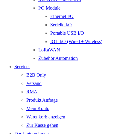
I/O Module
Ethernet I/O
Serielle I/O
Portable USB I/O
IOT I/O (Wired + Wireless)
LoRaWAN
Zubehör Automation
Service
B2B Only
Versand
RMA
Produkt Anfrage
Mein Konto
Warenkorb anzeigen
Zur Kasse gehen
Das Unternehmen