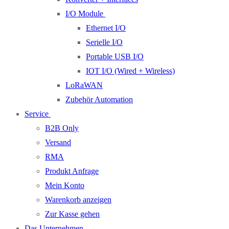
I/O Module
Ethernet I/O
Serielle I/O
Portable USB I/O
IOT I/O (Wired + Wireless)
LoRaWAN
Zubehör Automation
Service
B2B Only
Versand
RMA
Produkt Anfrage
Mein Konto
Warenkorb anzeigen
Zur Kasse gehen
Das Unternehmen