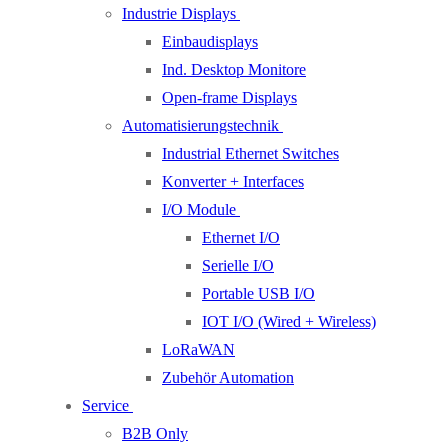
Industrie Displays
Einbaudisplays
Ind. Desktop Monitore
Open-frame Displays
Automatisierungstechnik
Industrial Ethernet Switches
Konverter + Interfaces
I/O Module
Ethernet I/O
Serielle I/O
Portable USB I/O
IOT I/O (Wired + Wireless)
LoRaWAN
Zubehör Automation
Service
B2B Only