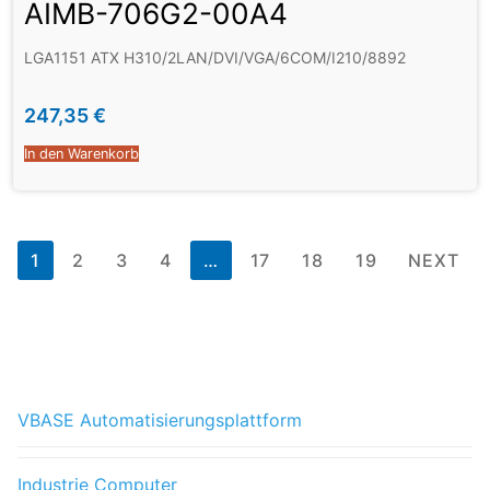
AIMB-706G2-00A4
LGA1151 ATX H310/2LAN/DVI/VGA/6COM/I210/8892
247,35
€
In den Warenkorb
1
2
3
4
…
17
18
19
NEXT
VBASE Automatisierungsplattform
Industrie Computer