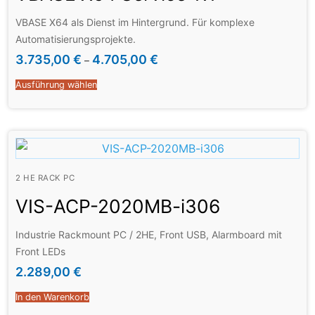
VBASE X64 als Dienst im Hintergrund. Für komplexe
Automatisierungsprojekte.
Einzellizenz für ein Laufzeitsystem inkl. Editor
3.735,00
€
4.705,00
€
–
Ausführung wählen
2 HE RACK PC
VIS-ACP-2020MB-i306
Industrie Rackmount PC / 2HE, Front USB, Alarmboard mit
Front LEDs
2.289,00
€
In den Warenkorb