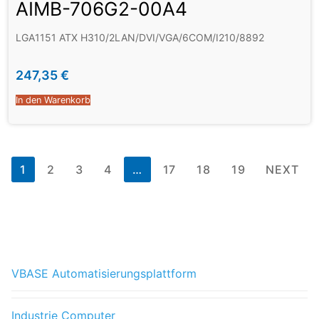
AIMB-706G2-00A4
LGA1151 ATX H310/2LAN/DVI/VGA/6COM/I210/8892
247,35
€
In den Warenkorb
1
2
3
4
…
17
18
19
NEXT
VBASE Automatisierungsplattform
Industrie Computer