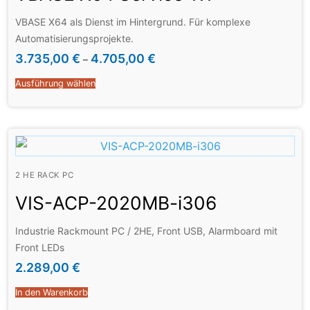
VBASE X64 als Dienst im Hintergrund. Für komplexe
Automatisierungsprojekte.
Einzellizenz für ein Laufzeitsystem inkl. Editor
3.735,00
€
4.705,00
€
–
Ausführung wählen
2 HE RACK PC
VIS-ACP-2020MB-i306
Industrie Rackmount PC / 2HE, Front USB, Alarmboard mit
Front LEDs
2.289,00
€
In den Warenkorb