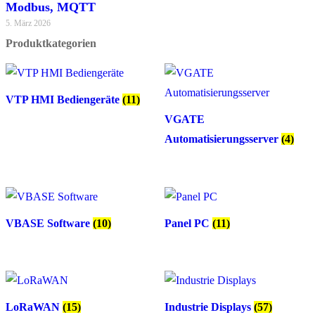
Modbus, MQTT
5. März 2026
Produktkategorien
VTP HMI Bediengeräte
(11)
VGATE
Automatisierungsserver
(4)
VBASE Software
(10)
Panel PC
(11)
LoRaWAN
(15)
Industrie Displays
(57)