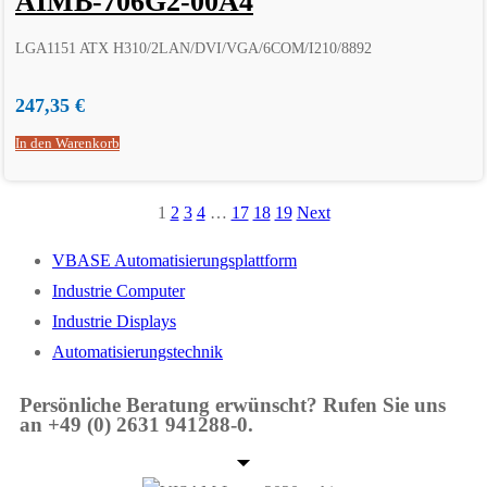
AIMB-706G2-00A4
LGA1151 ATX H310/2LAN/DVI/VGA/6COM/I210/8892
247,35
€
In den Warenkorb
1
2
3
4
…
17
18
19
Next
VBASE Automatisierungsplattform
Industrie Computer
Industrie Displays
Automatisierungstechnik
Persönliche Beratung erwünscht? Rufen Sie uns
an +49 (0) 2631 941288-0.