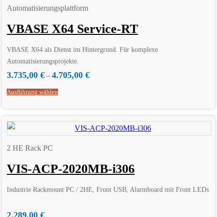
Automatisierungsplattform
VBASE X64 Service-RT
VBASE X64 als Dienst im Hintergrund. Für komplexe
Automatisierungsprojekte.
Einzellizenz für ein Laufzeitsystem inkl. Editor
3.735,00
€
4.705,00
€
–
Ausführung wählen
2 HE Rack PC
VIS-ACP-2020MB-i306
Industrie Rackmount PC / 2HE, Front USB, Alarmboard mit Front LEDs
2.289,00
€