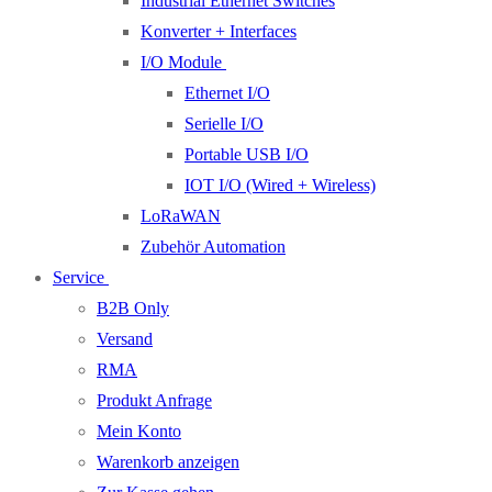
Industrial Ethernet Switches
Konverter + Interfaces
I/O Module
Ethernet I/O
Serielle I/O
Portable USB I/O
IOT I/O (Wired + Wireless)
LoRaWAN
Zubehör Automation
Service
B2B Only
Versand
RMA
Produkt Anfrage
Mein Konto
Warenkorb anzeigen