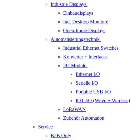
Industrie Displays
Einbaudisplays
Ind. Desktop Monitore
Open-frame Displays
Automatisierungstechnik
Industrial Ethernet Switches
Konverter + Interfaces
I/O Module
Ethernet I/O
Serielle I/O
Portable USB I/O
IOT I/O (Wired + Wireless)
LoRaWAN
Zubehör Automation
Service
B2B Only