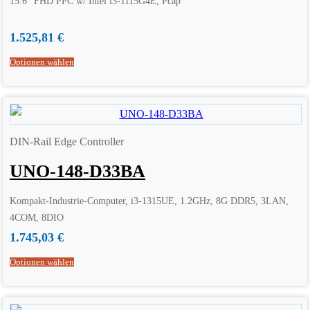
15.6″ FHD PPC w/ Intel i3-1115G4E, Pcap
1.525,81
€
Optionen wählen
DIN-Rail Edge Controller
UNO-148-D33BA
Kompakt-Industrie-Computer, i3-1315UE, 1.2GHz, 8G DDR5, 3LAN,
4COM, 8DIO
1.745,03
€
Optionen wählen