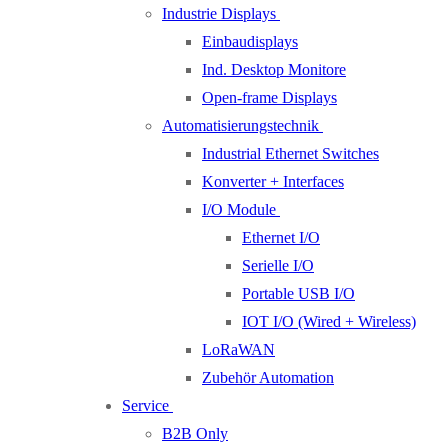
Industrie Displays
Einbaudisplays
Ind. Desktop Monitore
Open-frame Displays
Automatisierungstechnik
Industrial Ethernet Switches
Konverter + Interfaces
I/O Module
Ethernet I/O
Serielle I/O
Portable USB I/O
IOT I/O (Wired + Wireless)
LoRaWAN
Zubehör Automation
Service
B2B Only