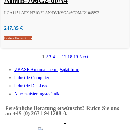
AIMB-706G2-00A4
LGA1151 ATX H310/2LAN/DVI/VGA/6COM/I210/8892
247,35
€
In den Warenkorb
1
2
3
4
…
17
18
19
Next
VBASE Automatisierungsplattform
Industrie Computer
Industrie Displays
Automatisierungstechnik
Persönliche Beratung erwünscht? Rufen Sie uns
an +49 (0) 2631 941288-0.