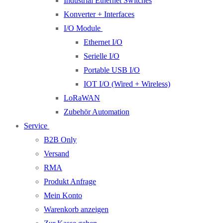
Industrial Ethernet Switches
Konverter + Interfaces
I/O Module
Ethernet I/O
Serielle I/O
Portable USB I/O
IOT I/O (Wired + Wireless)
LoRaWAN
Zubehör Automation
Service
B2B Only
Versand
RMA
Produkt Anfrage
Mein Konto
Warenkorb anzeigen