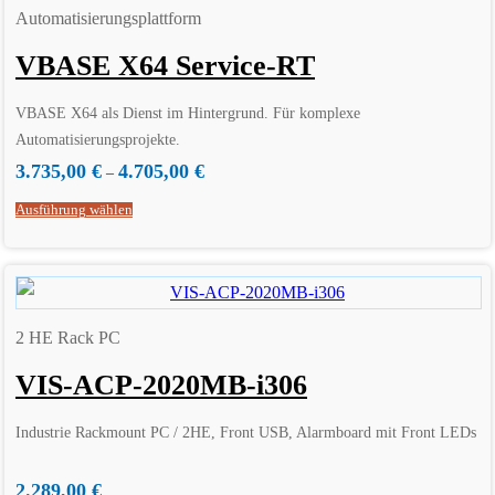
Automatisierungsplattform
VBASE X64 Service-RT
VBASE X64 als Dienst im Hintergrund. Für komplexe
Automatisierungsprojekte.
Einzellizenz für ein Laufzeitsystem inkl. Editor
3.735,00
€
4.705,00
€
–
Ausführung wählen
2 HE Rack PC
VIS-ACP-2020MB-i306
Industrie Rackmount PC / 2HE, Front USB, Alarmboard mit Front LEDs
2.289,00
€