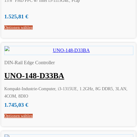
15.6″ FHD PPC w/ Intel i3-1115G4E, Pcap
1.525,81
€
Optionen wählen
DIN-Rail Edge Controller
UNO-148-D33BA
Kompakt-Industrie-Computer, i3-1315UE, 1.2GHz, 8G DDR5, 3LAN,
4COM, 8DIO
1.745,03
€
Optionen wählen