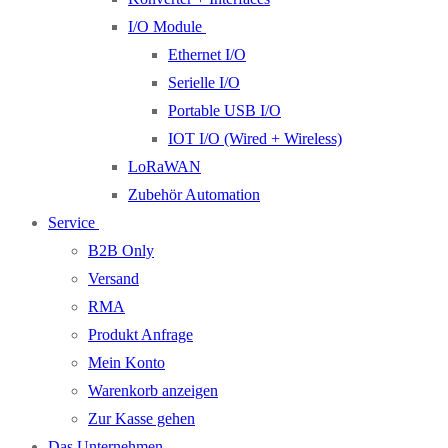
I/O Module
Ethernet I/O
Serielle I/O
Portable USB I/O
IOT I/O (Wired + Wireless)
LoRaWAN
Zubehör Automation
Service
B2B Only
Versand
RMA
Produkt Anfrage
Mein Konto
Warenkorb anzeigen
Zur Kasse gehen
Das Unternehmen