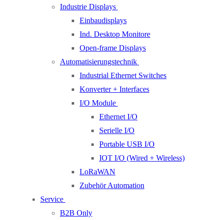
Industrie Displays
Einbaudisplays
Ind. Desktop Monitore
Open-frame Displays
Automatisierungstechnik
Industrial Ethernet Switches
Konverter + Interfaces
I/O Module
Ethernet I/O
Serielle I/O
Portable USB I/O
IOT I/O (Wired + Wireless)
LoRaWAN
Zubehör Automation
Service
B2B Only