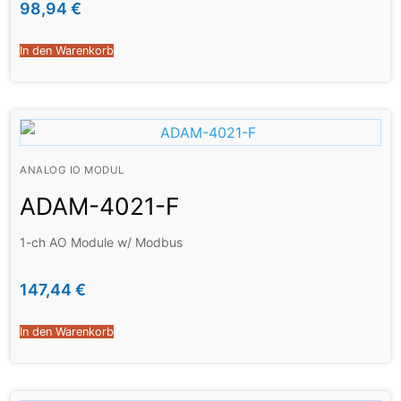
98,94
€
In den Warenkorb
ANALOG IO MODUL
ADAM-4021-F
1-ch AO Module w/ Modbus
147,44
€
In den Warenkorb