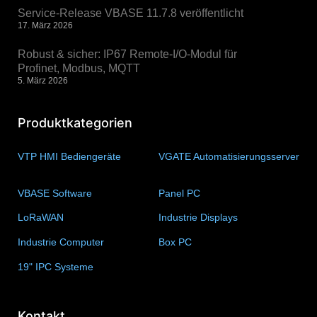
Service-Release VBASE 11.7.8 veröffentlicht
17. März 2026
Robust & sicher: IP67 Remote-I/O-Modul für
Profinet, Modbus, MQTT
5. März 2026
Produktkategorien
VTP HMI Bediengeräte
(11)
VGATE Automatisierungsserver
(4)
VBASE Software
(10)
Panel PC
(11)
LoRaWAN
(15)
Industrie Displays
(57)
Industrie Computer
(34)
Box PC
(6)
19" IPC Systeme
(6)
Kontakt