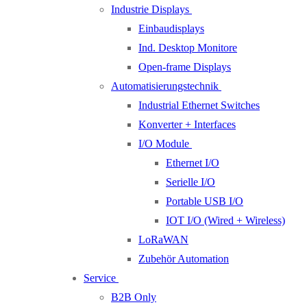
Industrie Displays
Einbaudisplays
Ind. Desktop Monitore
Open-frame Displays
Automatisierungstechnik
Industrial Ethernet Switches
Konverter + Interfaces
I/O Module
Ethernet I/O
Serielle I/O
Portable USB I/O
IOT I/O (Wired + Wireless)
LoRaWAN
Zubehör Automation
Service
B2B Only