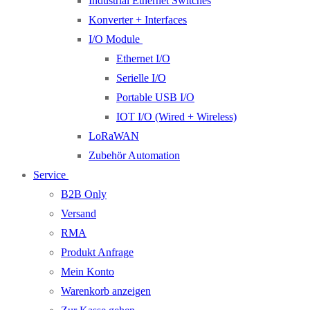
Industrial Ethernet Switches
Konverter + Interfaces
I/O Module
Ethernet I/O
Serielle I/O
Portable USB I/O
IOT I/O (Wired + Wireless)
LoRaWAN
Zubehör Automation
Service
B2B Only
Versand
RMA
Produkt Anfrage
Mein Konto
Warenkorb anzeigen