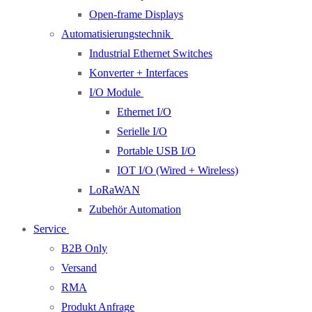
Open-frame Displays
Automatisierungstechnik
Industrial Ethernet Switches
Konverter + Interfaces
I/O Module
Ethernet I/O
Serielle I/O
Portable USB I/O
IOT I/O (Wired + Wireless)
LoRaWAN
Zubehör Automation
Service
B2B Only
Versand
RMA
Produkt Anfrage