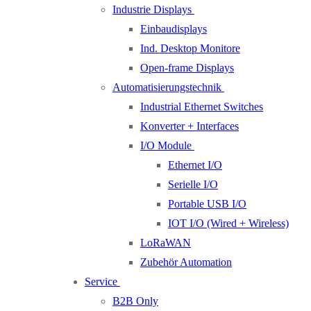
Industrie Displays
Einbaudisplays
Ind. Desktop Monitore
Open-frame Displays
Automatisierungstechnik
Industrial Ethernet Switches
Konverter + Interfaces
I/O Module
Ethernet I/O
Serielle I/O
Portable USB I/O
IOT I/O (Wired + Wireless)
LoRaWAN
Zubehör Automation
Service
B2B Only