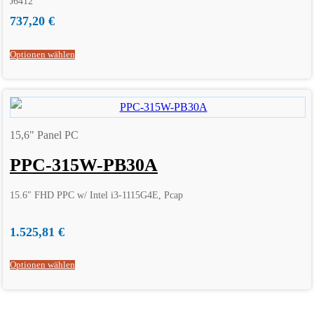
J6412
737,20
€
Optionen wählen
15,6" Panel PC
PPC-315W-PB30A
15.6″ FHD PPC w/ Intel i3-1115G4E, Pcap
1.525,81
€
Optionen wählen