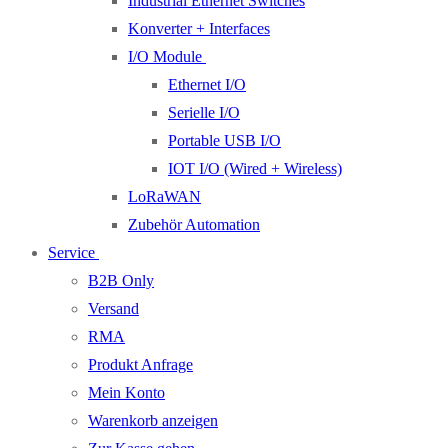
Industrial Ethernet Switches
Konverter + Interfaces
I/O Module
Ethernet I/O
Serielle I/O
Portable USB I/O
IOT I/O (Wired + Wireless)
LoRaWAN
Zubehör Automation
Service
B2B Only
Versand
RMA
Produkt Anfrage
Mein Konto
Warenkorb anzeigen