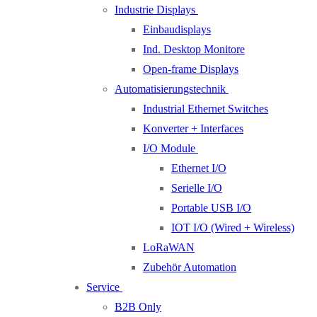
Industrie Displays
Einbaudisplays
Ind. Desktop Monitore
Open-frame Displays
Automatisierungstechnik
Industrial Ethernet Switches
Konverter + Interfaces
I/O Module
Ethernet I/O
Serielle I/O
Portable USB I/O
IOT I/O (Wired + Wireless)
LoRaWAN
Zubehör Automation
Service
B2B Only