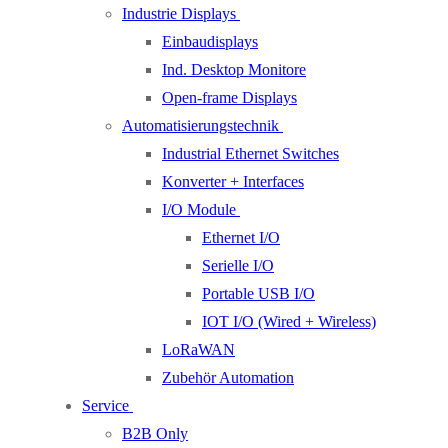
Industrie Displays
Einbaudisplays
Ind. Desktop Monitore
Open-frame Displays
Automatisierungstechnik
Industrial Ethernet Switches
Konverter + Interfaces
I/O Module
Ethernet I/O
Serielle I/O
Portable USB I/O
IOT I/O (Wired + Wireless)
LoRaWAN
Zubehör Automation
Service
B2B Only