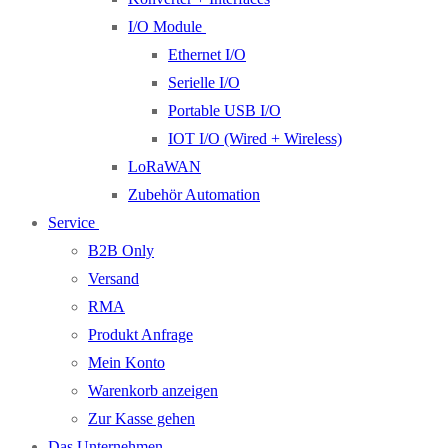
I/O Module
Ethernet I/O
Serielle I/O
Portable USB I/O
IOT I/O (Wired + Wireless)
LoRaWAN
Zubehör Automation
Service
B2B Only
Versand
RMA
Produkt Anfrage
Mein Konto
Warenkorb anzeigen
Zur Kasse gehen
Das Unternehmen