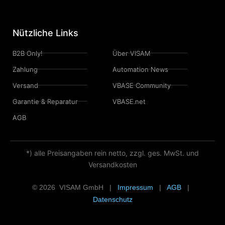
Nützliche Links
B2B Only!
Über VISAM
Zahlung
Automation News
Versand
VBASE Community
Garantie & Reparatur
VBASE.net
AGB
*) alle Preisangaben rein netto, zzgl. ges. MwSt. und
Versandkosten
© 2026 VISAM GmbH |
Impressum
|
AGB
|
Datenschutz