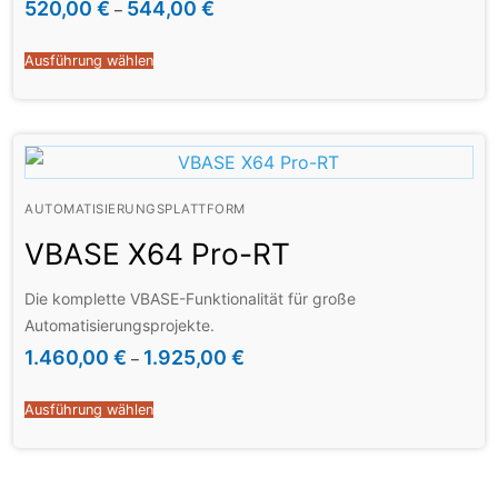
Einzellizenz für ein Laufzeitsystem inkl. Editor
520,00
€
544,00
€
–
Ausführung wählen
AUTOMATISIERUNGSPLATTFORM
VBASE X64 Pro-RT
Die komplette VBASE-Funktionalität für große
Automatisierungsprojekte.
1.460,00
€
1.925,00
€
–
Ausführung wählen