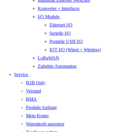
Industrial Ethernet Switches
Konverter + Interfaces
I/O Module
Ethernet I/O
Serielle I/O
Portable USB I/O
IOT I/O (Wired + Wireless)
LoRaWAN
Zubehör Automation
Service
B2B Only
Versand
RMA
Produkt Anfrage
Mein Konto
Warenkorb anzeigen