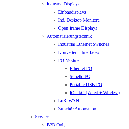
Industrie Displays
Einbaudisplays
Ind. Desktop Monitore
Open-frame Displays
Automatisierungstechnik
Industrial Ethernet Switches
Konverter + Interfaces
I/O Module
Ethernet I/O
Serielle I/O
Portable USB I/O
IOT I/O (Wired + Wireless)
LoRaWAN
Zubehör Automation
Service
B2B Only