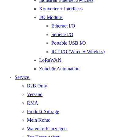
Industrial Ethernet Switches
Konverter + Interfaces
I/O Module
Ethernet I/O
Serielle I/O
Portable USB I/O
IOT I/O (Wired + Wireless)
LoRaWAN
Zubehör Automation
Service
B2B Only
Versand
RMA
Produkt Anfrage
Mein Konto
Warenkorb anzeigen