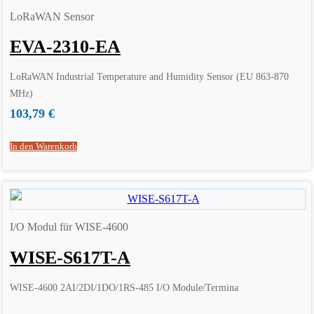
LoRaWAN Sensor
EVA-2310-EA
LoRaWAN Industrial Temperature and Humidity Sensor (EU 863-870
MHz)
103,79
€
In den Warenkorb
I/O Modul für WISE-4600
WISE-S617T-A
WISE-4600 2AI/2DI/1DO/1RS-485 I/O Module/Termina