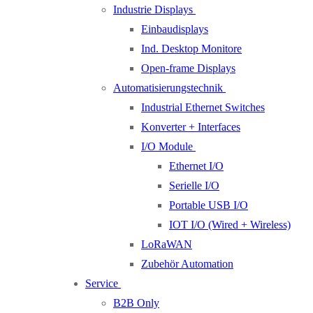
Industrie Displays
Einbaudisplays
Ind. Desktop Monitore
Open-frame Displays
Automatisierungstechnik
Industrial Ethernet Switches
Konverter + Interfaces
I/O Module
Ethernet I/O
Serielle I/O
Portable USB I/O
IOT I/O (Wired + Wireless)
LoRaWAN
Zubehör Automation
Service
B2B Only