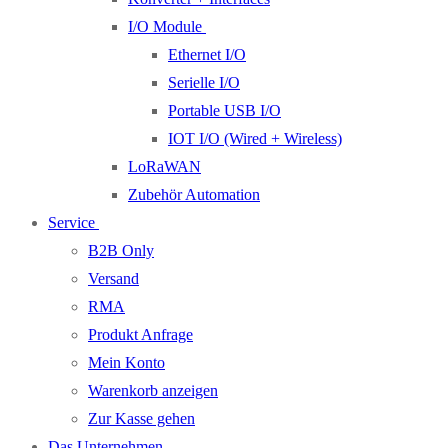
I/O Module
Ethernet I/O
Serielle I/O
Portable USB I/O
IOT I/O (Wired + Wireless)
LoRaWAN
Zubehör Automation
Service
B2B Only
Versand
RMA
Produkt Anfrage
Mein Konto
Warenkorb anzeigen
Zur Kasse gehen
Das Unternehmen