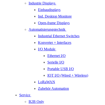
Industrie Displays
Einbaudisplays
Ind. Desktop Monitore
Open-frame Displays
Automatisierungstechnik
Industrial Ethernet Switches
Konverter + Interfaces
I/O Module
Ethernet I/O
Serielle I/O
Portable USB I/O
IOT I/O (Wired + Wireless)
LoRaWAN
Zubehör Automation
Service
B2B Only