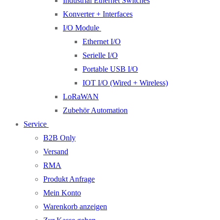
Industrial Ethernet Switches
Konverter + Interfaces
I/O Module
Ethernet I/O
Serielle I/O
Portable USB I/O
IOT I/O (Wired + Wireless)
LoRaWAN
Zubehör Automation
Service
B2B Only
Versand
RMA
Produkt Anfrage
Mein Konto
Warenkorb anzeigen