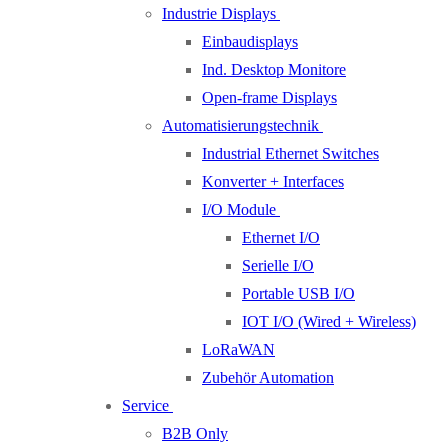
Industrie Displays
Einbaudisplays
Ind. Desktop Monitore
Open-frame Displays
Automatisierungstechnik
Industrial Ethernet Switches
Konverter + Interfaces
I/O Module
Ethernet I/O
Serielle I/O
Portable USB I/O
IOT I/O (Wired + Wireless)
LoRaWAN
Zubehör Automation
Service
B2B Only