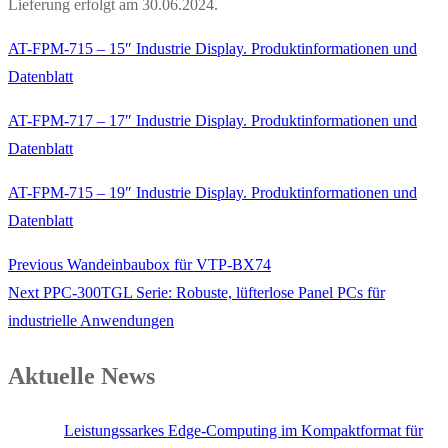
Lieferung erfolgt am 30.06.2024.
AT-FPM-715 – 15″ Industrie Display. Produktinformationen und
Datenblatt
AT-FPM-717 – 17″ Industrie Display. Produktinformationen und
Datenblatt
AT-FPM-715 – 19″ Industrie Display. Produktinformationen und
Datenblatt
Previous
Previous
Wandeinbaubox für VTP-BX74
Beitragsnavigation
Next
post:
Next
PPC-300TGL Serie: Robuste, lüfterlose Panel PCs für
post:
industrielle Anwendungen
Aktuelle News
Leistungssarkes Edge-Computing im Kompaktformat für