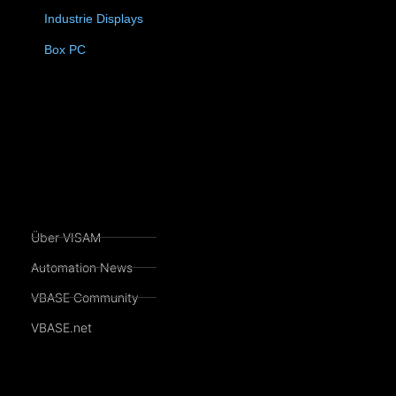
Industrie Displays
(57)
4)
Box PC
(6)
Über VISAM
Automation News
VBASE Community
VBASE.net