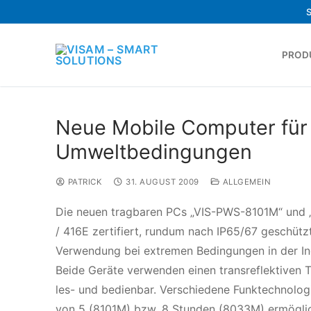
PROD
Neue Mobile Computer für 
Umweltbedingungen
PATRICK
31. AUGUST 2009
ALLGEMEIN
Die neuen tragbaren PCs „VIS-PWS-8101M“ und 
/ 416E zertifiert, rundum nach IP65/67 geschütz
Verwendung bei extremen Bedingungen in der Ind
Beide Geräte verwenden einen transreflektiven T
les- und bedienbar. Verschiedene Funktechnologi
von 5 (8101M) bzw. 8 Stunden (8033M) ermöglich