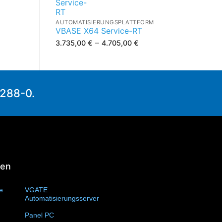
AUTOMATISIERUNGSPLATTFORM
VBASE X64 Service-RT
–
3.735,00
€
4.705,00
€
1288-0.
ien
te
(11)
VGATE
Automatisierungsserver
(4)
Panel PC
(11)