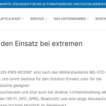
SMARTE LÖSUNGEN FÜR DIE AUTOMATISIERUNG UND DIGITALISIERUNG
UKTE & SHOP
SERVICE
DAS UNTERNEHMEN
KONT
den Einsatz bei extremen
„VIS-PWS-8033M“ sind nach den Militärstandards MIL-STD
t und somit bestens für den Outdoor-Einsatz oder für die
ustrie geeignet.
ouchscreen und sind auch bei direkter Lichteinstrahlung se
en (Wi-Fi, GPS, GPRS, Bluetooth) und eine lange Akkulaufz
en höchste Mobilität im Feldeinsatz.