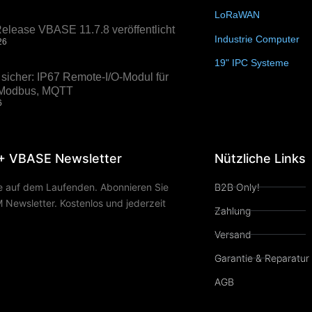
LoRaWAN
(15)
elease VBASE 11.7.8 veröffentlicht
Industrie Computer
(3
26
19" IPC Systeme
(6)
sicher: IP67 Remote-I/O-Modul für
, Modbus, MQTT
6
+ VBASE Newsletter
Nützliche Links
ie auf dem Laufenden. Abonnieren Sie
B2B Only!
Newsletter. Kostenlos und jederzeit
Zahlung
Versand
Garantie & Reparatur
AGB