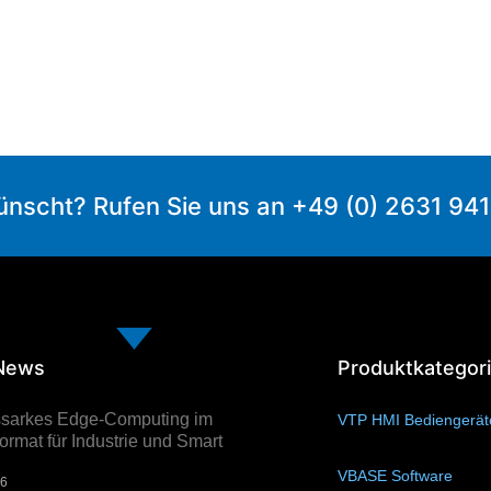
ünscht? Rufen Sie uns an +49 (0) 2631 94
 News
Produktkategor
ssarkes Edge-Computing im
VTP HMI Bediengerä
rmat für Industrie und Smart
VBASE Software
(10)
26