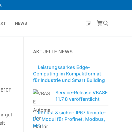
.
AKT
NEWS
AKTUELLE NEWS
Leistungssarkes Edge-
Computing im Kompaktformat
für Industrie und Smart Building
-810F
Service-Release VBASE
11.7.8 veröffentlicht
Robust & sicher: IP67 Remote-
hr gut
I/O-Modul für Profinet, Modbus,
eit
MQTT