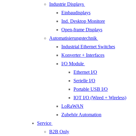
Industrie Displays
Einbaudisplays
Ind. Desktop Monitore
Open-frame Displays
Automatisierungstechnik
Industrial Ethernet Switches
Konverter + Interfaces
I/O Module
Ethernet I/O
Serielle I/O
Portable USB I/O
IOT I/O (Wired + Wireless)
LoRaWAN
Zubehör Automation
Service
B2B Only