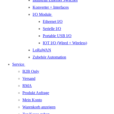
Industrial Ethernet Switches
Konverter + Interfaces
I/O Module
Ethernet I/O
Serielle I/O
Portable USB I/O
IOT I/O (Wired + Wireless)
LoRaWAN
Zubehör Automation
Service
B2B Only
Versand
RMA
Produkt Anfrage
Mein Konto
Warenkorb anzeigen