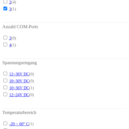
2
(
4
)
3
(
1
)
Anzahl COM-Ports
2
(
0
)
4
(
1
)
Spannungseingang
12~36V DC
(
0
)
10~30V DC
(
0
)
10~36V DC
(
1
)
12~24V DC
(
0
)
Temperaturbereich
-20 ~ 60° C
(
1
)