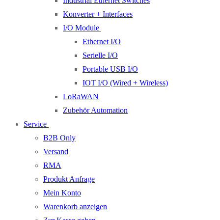
Industrial Ethernet Switches
Konverter + Interfaces
I/O Module
Ethernet I/O
Serielle I/O
Portable USB I/O
IOT I/O (Wired + Wireless)
LoRaWAN
Zubehör Automation
Service
B2B Only
Versand
RMA
Produkt Anfrage
Mein Konto
Warenkorb anzeigen