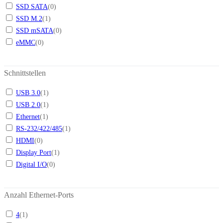
SSD SATA
(
0
)
SSD M.2
(
1
)
SSD mSATA
(
0
)
eMMC
(
0
)
Schnittstellen
USB 3.0
(
1
)
USB 2.0
(
1
)
Ethernet
(
1
)
RS-232/422/485
(
1
)
HDMI
(
0
)
Display Port
(
1
)
Digital I/O
(
0
)
Anzahl Ethernet-Ports
4
(
1
)