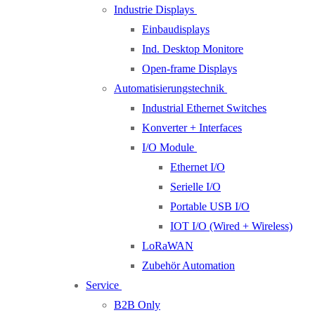
Industrie Displays
Einbaudisplays
Ind. Desktop Monitore
Open-frame Displays
Automatisierungstechnik
Industrial Ethernet Switches
Konverter + Interfaces
I/O Module
Ethernet I/O
Serielle I/O
Portable USB I/O
IOT I/O (Wired + Wireless)
LoRaWAN
Zubehör Automation
Service
B2B Only