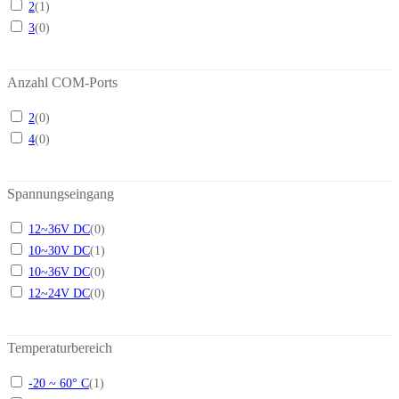
2
(
1
)
3
(
0
)
Anzahl COM-Ports
2
(
0
)
4
(
0
)
Spannungseingang
12~36V DC
(
0
)
10~30V DC
(
1
)
10~36V DC
(
0
)
12~24V DC
(
0
)
Temperaturbereich
-20 ~ 60° C
(
1
)