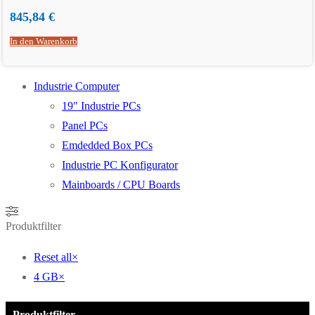
845,84
€
In den Warenkorb
Industrie Computer
19" Industrie PCs
Panel PCs
Emdedded Box PCs
Industrie PC Konfigurator
Mainboards / CPU Boards
Produktfilter
Reset all
×
4 GB
×
Produktfilter