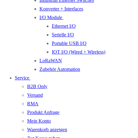
Industrial Ethernet Switches
Konverter + Interfaces
I/O Module
Ethernet I/O
Serielle I/O
Portable USB I/O
IOT I/O (Wired + Wireless)
LoRaWAN
Zubehör Automation
Service
B2B Only
Versand
RMA
Produkt Anfrage
Mein Konto
Warenkorb anzeigen