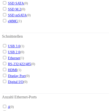
SSD SATA
(
0
)
SSD M.2
(
0
)
SSD mSATA
(
0
)
eMMC
(
1
)
Schnittstellen
USB 3.0
(
1
)
USB 2.0
(
0
)
Ethernet
(
1
)
RS-232/422/485
(
0
)
HDMI
(
1
)
Display Port
(
0
)
Digital I/O
(
0
)
Anzahl Ethernet-Ports
4
(
0
)