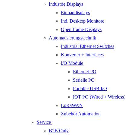
Industrie Displays
Einbaudisplays
Ind. Desktop Monitore
Open-frame Displays
Automatisierungstechnik
Industrial Ethernet Switches
Konverter + Interfaces
I/O Module
Ethernet I/O
Serielle I/O
Portable USB I/O
IOT I/O (Wired + Wireless)
LoRaWAN
Zubehör Automation
Service
B2B Only