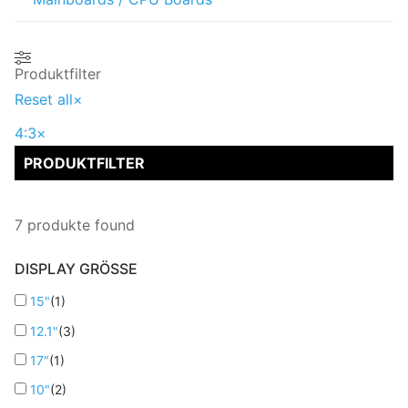
Produktfilter
Reset all
×
4:3
×
PRODUKTFILTER
7
produkte found
DISPLAY GRÖSSE
15"
(
1
)
12.1"
(
3
)
17"
(
1
)
10"
(
2
)