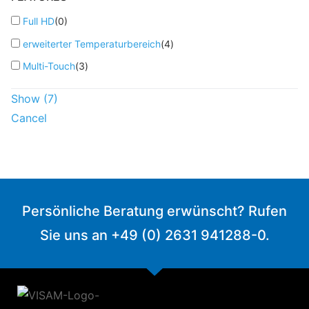
Full HD
(
0
)
erweiterter Temperaturbereich
(
4
)
Multi-Touch
(
3
)
Show
(
7
)
Cancel
Persönliche Beratung erwünscht? Rufen
Sie uns an +49 (0) 2631 941288-0.