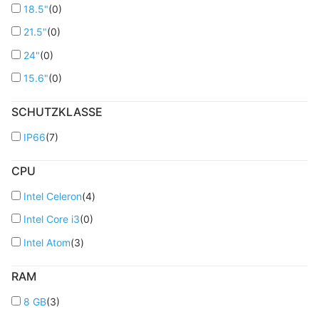
18.5"
(
0
)
21.5"
(
0
)
24"
(
0
)
15.6"
(
0
)
SCHUTZKLASSE
IP66
(
7
)
CPU
Intel Celeron
(
4
)
Intel Core i3
(
0
)
Intel Atom
(
3
)
RAM
8 GB
(
3
)