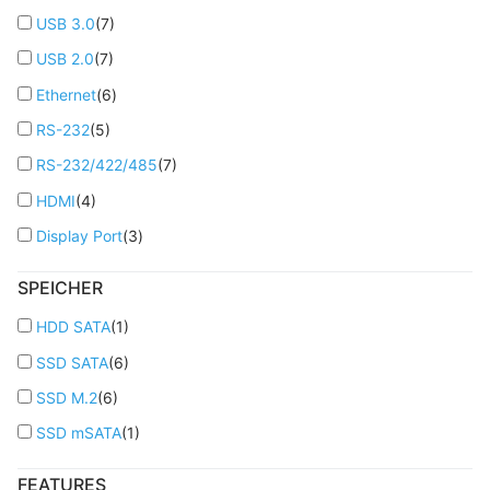
USB 3.0
(
7
)
USB 2.0
(
7
)
Ethernet
(
6
)
RS-232
(
5
)
RS-232/422/485
(
7
)
HDMI
(
4
)
Display Port
(
3
)
SPEICHER
HDD SATA
(
1
)
SSD SATA
(
6
)
SSD M.2
(
6
)
SSD mSATA
(
1
)
FEATURES