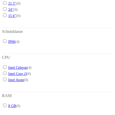
21.5"
(
0
)
24"
(
0
)
15.6"
(
0
)
Schutzklasse
IP66
(
4
)
CPU
Intel Celeron
(
4
)
Intel Core i3
(
0
)
Intel Atom
(
0
)
RAM
8 GB
(
0
)