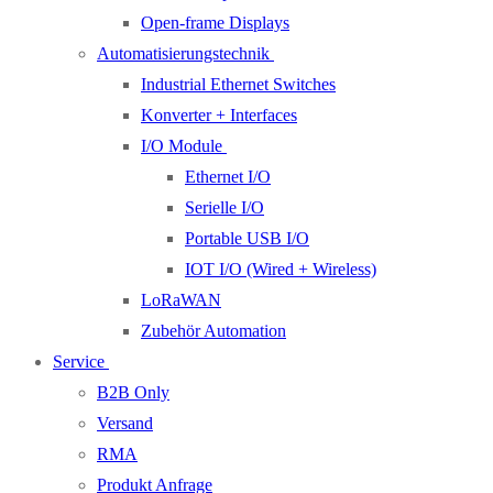
Open-frame Displays
Automatisierungstechnik
Industrial Ethernet Switches
Konverter + Interfaces
I/O Module
Ethernet I/O
Serielle I/O
Portable USB I/O
IOT I/O (Wired + Wireless)
LoRaWAN
Zubehör Automation
Service
B2B Only
Versand
RMA
Produkt Anfrage