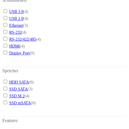
Schnittstellen
USB 3.0
(
4
)
USB 2.0
(
4
)
Ethernet
(
3
)
RS-232
(
4
)
RS-232/422/485
(
4
)
HDMI
(
4
)
Display Port
(
0
)
Speicher
HDD SATA
(
0
)
SSD SATA
(
3
)
SSD M.2
(
4
)
SSD mSATA
(
0
)
Features