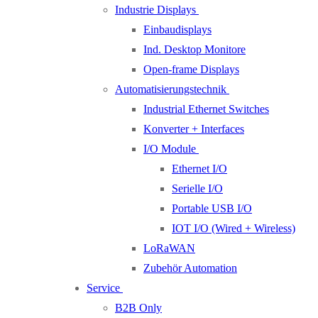
Industrie Displays
Einbaudisplays
Ind. Desktop Monitore
Open-frame Displays
Automatisierungstechnik
Industrial Ethernet Switches
Konverter + Interfaces
I/O Module
Ethernet I/O
Serielle I/O
Portable USB I/O
IOT I/O (Wired + Wireless)
LoRaWAN
Zubehör Automation
Service
B2B Only