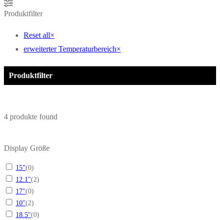
Produktfilter
Reset all
×
erweiterter Temperaturbereich
×
Produktfilter
4
produkte found
Display Größe
15"
(
0
)
12.1"
(
2
)
17"
(
0
)
10"
(
2
)
18.5"
(
0
)