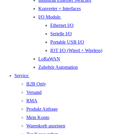
Industrial Ethernet Switches
Konverter + Interfaces
I/O Module
Ethernet I/O
Serielle I/O
Portable USB I/O
IOT I/O (Wired + Wireless)
LoRaWAN
Zubehör Automation
Service
B2B Only
Versand
RMA
Produkt Anfrage
Mein Konto
Warenkorb anzeigen