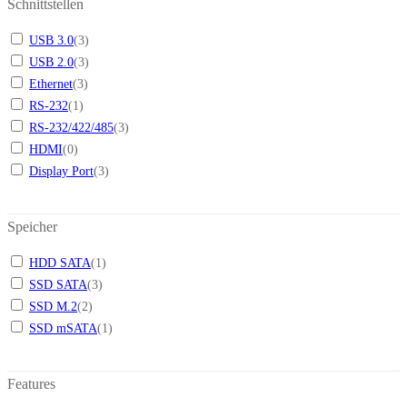
Schnittstellen
USB 3.0
(
3
)
USB 2.0
(
3
)
Ethernet
(
3
)
RS-232
(
1
)
RS-232/422/485
(
3
)
HDMI
(
0
)
Display Port
(
3
)
Speicher
HDD SATA
(
1
)
SSD SATA
(
3
)
SSD M.2
(
2
)
SSD mSATA
(
1
)
Features