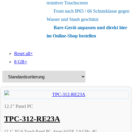
resistiver Touchscreen
Front nach IP65 / 66 Schutzklasse gegen
Wasser und Staub geschützt
Bare-Gerät anpassen und direkt hier
im Online-Shop bestellen
Reset all
×
8 GB
×
12.1" Panel PC
TPC-312-RE23A
12.1″ XGA Touch Panel PC, Atom 6425E 2.0 GHz, 8G