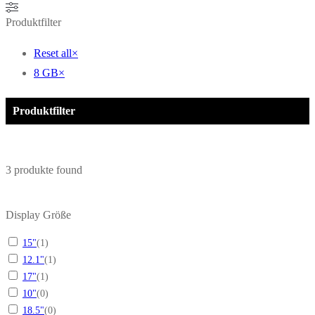
Produktfilter
Reset all
×
8 GB
×
Produktfilter
3
produkte found
Display Größe
15"
(
1
)
12.1"
(
1
)
17"
(
1
)
10"
(
0
)
18.5"
(
0
)