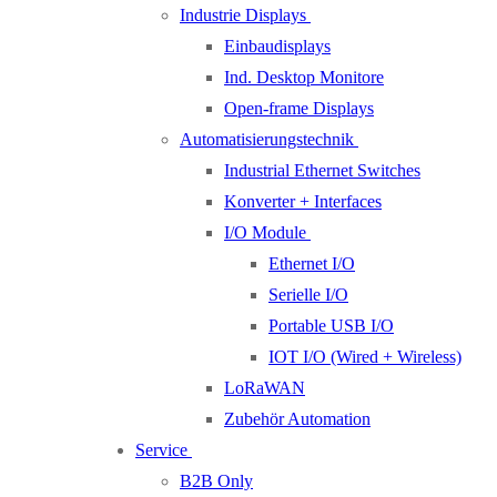
Industrie Displays
Einbaudisplays
Ind. Desktop Monitore
Open-frame Displays
Automatisierungstechnik
Industrial Ethernet Switches
Konverter + Interfaces
I/O Module
Ethernet I/O
Serielle I/O
Portable USB I/O
IOT I/O (Wired + Wireless)
LoRaWAN
Zubehör Automation
Service
B2B Only