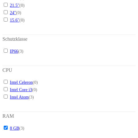
21.5"
(
0
)
24"
(
0
)
15.6"
(
0
)
Schutzklasse
IP66
(
3
)
CPU
Intel Celeron
(
0
)
Intel Core i3
(
0
)
Intel Atom
(
3
)
RAM
8 GB
(
3
)