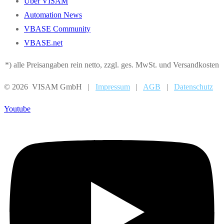
Über VISAM
Automation News
VBASE Community
VBASE.net
*) alle Preisangaben rein netto, zzgl. ges. MwSt. und Versandkosten
© 2026 VISAM GmbH |
Impressum
|
AGB
|
Datenschutz
Youtube