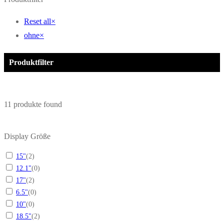
Reset all
×
ohne
×
Produktfilter
11
produkte found
Display Größe
15"
(
2
)
12.1"
(
0
)
17"
(
2
)
6.5"
(
0
)
10"
(
0
)
18.5"
(
2
)