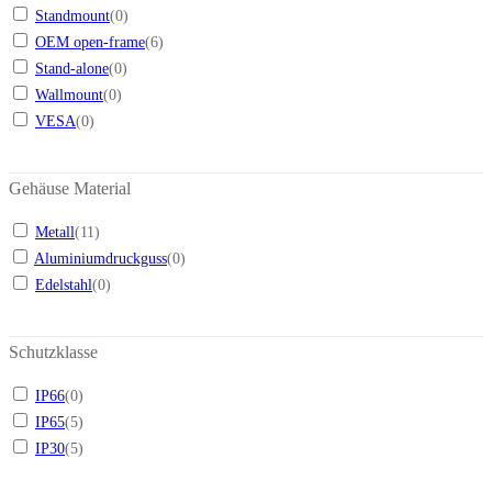
Standmount
(
0
)
OEM open-frame
(
6
)
Stand-alone
(
0
)
Wallmount
(
0
)
VESA
(
0
)
Gehäuse Material
Metall
(
11
)
Aluminiumdruckguss
(
0
)
Edelstahl
(
0
)
Schutzklasse
IP66
(
0
)
IP65
(
5
)
IP30
(
5
)