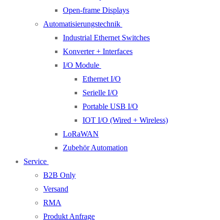
Open-frame Displays
Automatisierungstechnik
Industrial Ethernet Switches
Konverter + Interfaces
I/O Module
Ethernet I/O
Serielle I/O
Portable USB I/O
IOT I/O (Wired + Wireless)
LoRaWAN
Zubehör Automation
Service
B2B Only
Versand
RMA
Produkt Anfrage