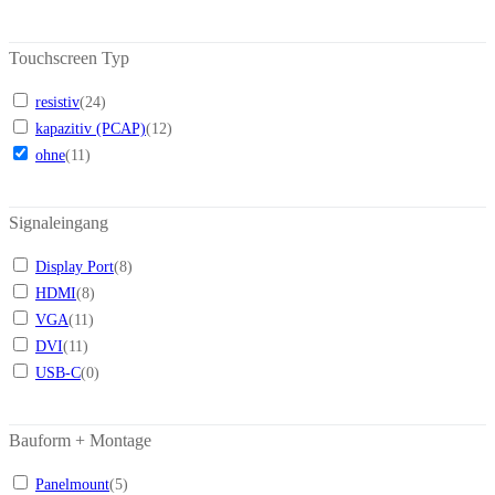
Touchscreen Typ
resistiv
(
24
)
kapazitiv (PCAP)
(
12
)
ohne
(
11
)
Signaleingang
Display Port
(
8
)
HDMI
(
8
)
VGA
(
11
)
DVI
(
11
)
USB-C
(
0
)
Bauform + Montage
Panelmount
(
5
)