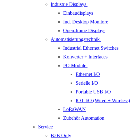
Industrie Displays
Einbaudisplays
Ind. Desktop Monitore
Open-frame Displays
Automatisierungstechnik
Industrial Ethernet Switches
Konverter + Interfaces
I/O Module
Ethernet I/O
Serielle I/O
Portable USB I/O
IOT I/O (Wired + Wireless)
LoRaWAN
Zubehör Automation
Service
B2B Only