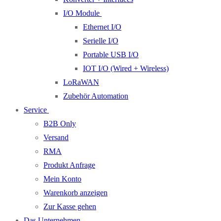
I/O Module
Ethernet I/O
Serielle I/O
Portable USB I/O
IOT I/O (Wired + Wireless)
LoRaWAN
Zubehör Automation
Service
B2B Only
Versand
RMA
Produkt Anfrage
Mein Konto
Warenkorb anzeigen
Zur Kasse gehen
Das Unternehmen