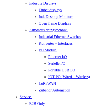
Industrie Displays
Einbaudisplays
Ind. Desktop Monitore
Open-frame Displays
Automatisierungstechnik
Industrial Ethernet Switches
Konverter + Interfaces
I/O Module
Ethernet I/O
Serielle I/O
Portable USB I/O
IOT I/O (Wired + Wireless)
LoRaWAN
Zubehör Automation
Service
B2B Only