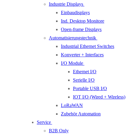
Industrie Displays
Einbaudisplays
Ind. Desktop Monitore
Open-frame Displays
Automatisierungstechnik
Industrial Ethernet Switches
Konverter + Interfaces
I/O Module
Ethernet I/O
Serielle I/O
Portable USB I/O
IOT I/O (Wired + Wireless)
LoRaWAN
Zubehör Automation
Service
B2B Only