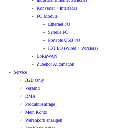
Industrial Ethernet Switches
Konverter + Interfaces
I/O Module
Ethernet I/O
Serielle I/O
Portable USB I/O
IOT I/O (Wired + Wireless)
LoRaWAN
Zubehör Automation
Service
B2B Only
Versand
RMA
Produkt Anfrage
Mein Konto
Warenkorb anzeigen