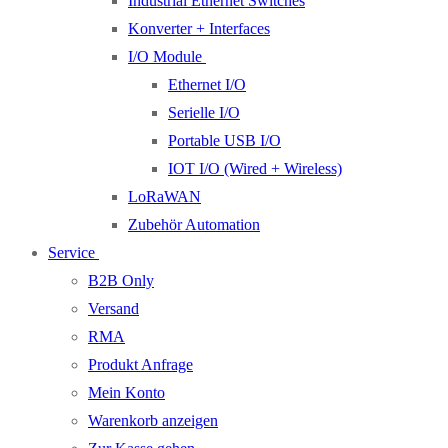
Industrial Ethernet Switches
Konverter + Interfaces
I/O Module
Ethernet I/O
Serielle I/O
Portable USB I/O
IOT I/O (Wired + Wireless)
LoRaWAN
Zubehör Automation
Service
B2B Only
Versand
RMA
Produkt Anfrage
Mein Konto
Warenkorb anzeigen