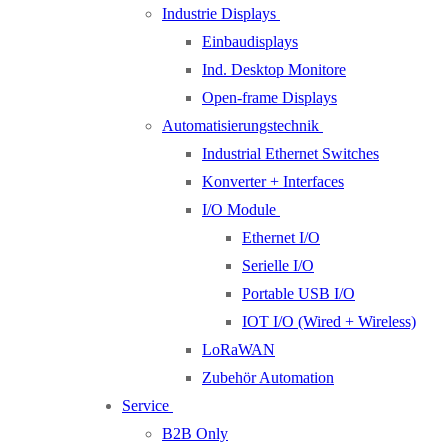
Industrie Displays
Einbaudisplays
Ind. Desktop Monitore
Open-frame Displays
Automatisierungstechnik
Industrial Ethernet Switches
Konverter + Interfaces
I/O Module
Ethernet I/O
Serielle I/O
Portable USB I/O
IOT I/O (Wired + Wireless)
LoRaWAN
Zubehör Automation
Service
B2B Only