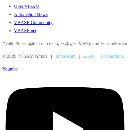
Über VISAM
Automation News
VBASE Community
VBASE.net
*) alle Preisangaben rein netto, zzgl. ges. MwSt. und Versandkosten
© 2026 VISAM GmbH |
Impressum
|
AGB
|
Datenschutz
Youtube