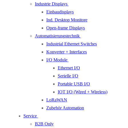
Industrie Displays
Einbaudisplays
Ind. Desktop Monitore
Open-frame Displays
Automatisierungstechnik
Industrial Ethernet Switches
Konverter + Interfaces
I/O Module
Ethernet I/O
Serielle I/O
Portable USB I/O
IOT I/O (Wired + Wireless)
LoRaWAN
Zubehör Automation
Service
B2B Only