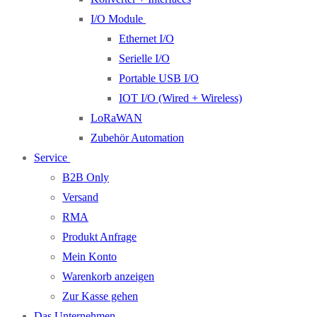
I/O Module
Ethernet I/O
Serielle I/O
Portable USB I/O
IOT I/O (Wired + Wireless)
LoRaWAN
Zubehör Automation
Service
B2B Only
Versand
RMA
Produkt Anfrage
Mein Konto
Warenkorb anzeigen
Zur Kasse gehen
Das Unternehmen