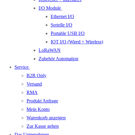
I/O Module
Ethernet I/O
Serielle I/O
Portable USB I/O
IOT I/O (Wired + Wireless)
LoRaWAN
Zubehör Automation
Service
B2B Only
Versand
RMA
Produkt Anfrage
Mein Konto
Warenkorb anzeigen
Zur Kasse gehen
Das Unternehmen