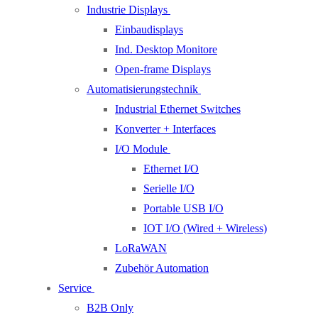
Industrie Displays
Einbaudisplays
Ind. Desktop Monitore
Open-frame Displays
Automatisierungstechnik
Industrial Ethernet Switches
Konverter + Interfaces
I/O Module
Ethernet I/O
Serielle I/O
Portable USB I/O
IOT I/O (Wired + Wireless)
LoRaWAN
Zubehör Automation
Service
B2B Only