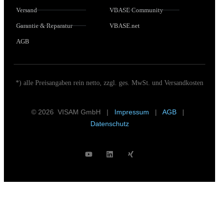
Versand
VBASE Community
Garantie & Reparatur
VBASE.net
AGB
*) alle Preisangaben rein netto, zzgl. ges. MwSt. und Versandkosten
© 2026 VISAM GmbH |
Impressum
|
AGB
|
Datenschutz