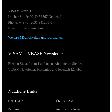
VISAM GmbH
Irlicher Straße 20, D-56567 Neuwied
Phone: +49 (0) 2631 941288-0
Email: info@visam.com
Weitere Möglichkeiten und Bürozeiten.
VISAM + VBASE Newsletter
Bleiben Sie auf dem Laufenden. Abonnieren Sie den
VISAM Newsletter. Kostenlos und jederzeit kündbar.
Nützliche Links
B2B Only!
Über VISAM
Zahlung
Automation News