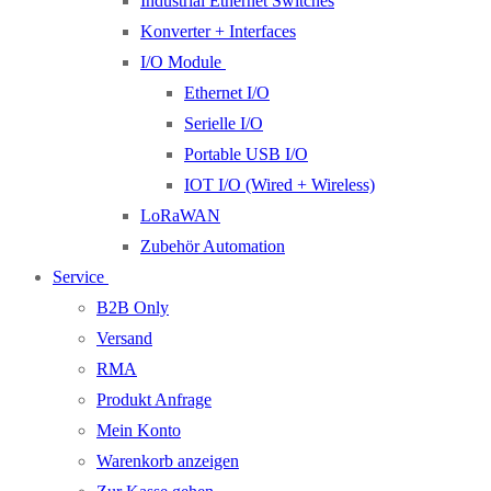
Industrial Ethernet Switches
Konverter + Interfaces
I/O Module
Ethernet I/O
Serielle I/O
Portable USB I/O
IOT I/O (Wired + Wireless)
LoRaWAN
Zubehör Automation
Service
B2B Only
Versand
RMA
Produkt Anfrage
Mein Konto
Warenkorb anzeigen