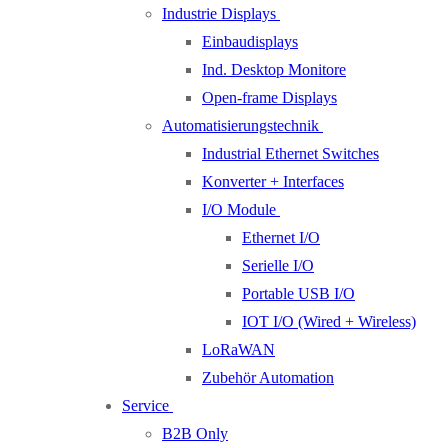
Industrie Displays
Einbaudisplays
Ind. Desktop Monitore
Open-frame Displays
Automatisierungstechnik
Industrial Ethernet Switches
Konverter + Interfaces
I/O Module
Ethernet I/O
Serielle I/O
Portable USB I/O
IOT I/O (Wired + Wireless)
LoRaWAN
Zubehör Automation
Service
B2B Only