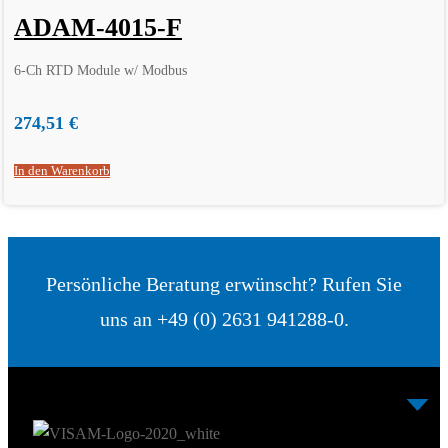
ADAM-4015-F
6-Ch RTD Module w/ Modbus
274,51
€
In den Warenkorb
Persönliche Beratung erwünscht? Rufen Sie
uns an +49 (0) 2631 941288-0.