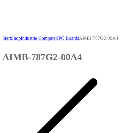
Start
Shop
Industrie Computer
IPC Boards
AIMB-787G2-00A4
AIMB-787G2-00A4