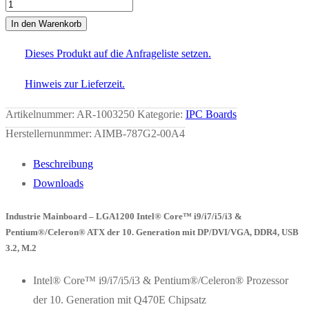
AIMB-
787G2-
In den Warenkorb
00A4
Dieses Produkt auf die Anfrageliste setzen.
Menge
Hinweis zur Lieferzeit.
Artikelnummer:
AR-1003250
Kategorie:
IPC Boards
Herstellernunmmer: AIMB-787G2-00A4
Beschreibung
Downloads
Industrie Mainboard – LGA1200 Intel® Core™ i9/i7/i5/i3 &
Pentium®/Celeron® ATX der 10. Generation mit DP/DVI/VGA, DDR4, USB
3.2, M.2
Intel® Core™ i9/i7/i5/i3 & Pentium®/Celeron® Prozessor
der 10. Generation mit Q470E Chipsatz