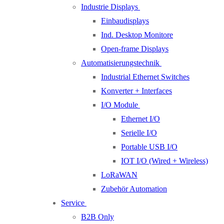
Industrie Displays
Einbaudisplays
Ind. Desktop Monitore
Open-frame Displays
Automatisierungstechnik
Industrial Ethernet Switches
Konverter + Interfaces
I/O Module
Ethernet I/O
Serielle I/O
Portable USB I/O
IOT I/O (Wired + Wireless)
LoRaWAN
Zubehör Automation
Service
B2B Only