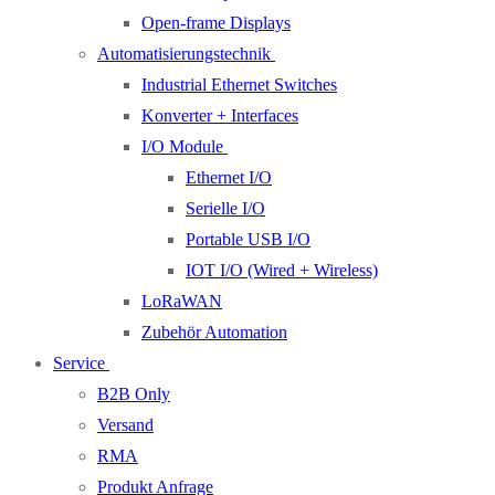
Open-frame Displays
Automatisierungstechnik
Industrial Ethernet Switches
Konverter + Interfaces
I/O Module
Ethernet I/O
Serielle I/O
Portable USB I/O
IOT I/O (Wired + Wireless)
LoRaWAN
Zubehör Automation
Service
B2B Only
Versand
RMA
Produkt Anfrage