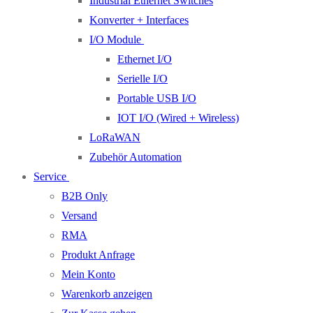
Industrial Ethernet Switches
Konverter + Interfaces
I/O Module
Ethernet I/O
Serielle I/O
Portable USB I/O
IOT I/O (Wired + Wireless)
LoRaWAN
Zubehör Automation
Service
B2B Only
Versand
RMA
Produkt Anfrage
Mein Konto
Warenkorb anzeigen