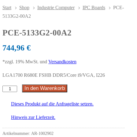
Start
Shop
Industrie Computer
IPC Boards
PCE-
5133G2-00A2
PCE-5133G2-00A2
744,96
€
*zzgl. 19% MwSt. und
Versandkosten
LGA1700 R680E FSHB DDR5/Core i9/VGA, I226
In den Warenkorb
PCE-
5133G2-
Dieses Produkt auf die Anfrageliste setzen.
00A2
Menge
Hinweis zur Lieferzeit.
Artikelnummer:
AR-1002902