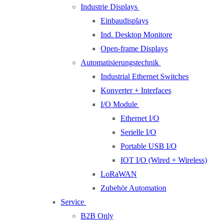
Industrie Displays
Einbaudisplays
Ind. Desktop Monitore
Open-frame Displays
Automatisierungstechnik
Industrial Ethernet Switches
Konverter + Interfaces
I/O Module
Ethernet I/O
Serielle I/O
Portable USB I/O
IOT I/O (Wired + Wireless)
LoRaWAN
Zubehör Automation
Service
B2B Only