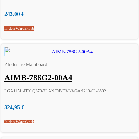
243,00
€
In den Warenkorb
ZIndustrie Mainboard
AIMB-786G2-00A4
LGA1151 ATX Q370/2LAN/DP/DVI/VGA/I210/6L/8892
324,95
€
In den Warenkorb